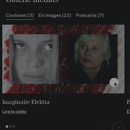
Coulisses (3)
En images (22)
Podcasts (7)
Imaginaire Elektra
P
Lire la vidéo
É