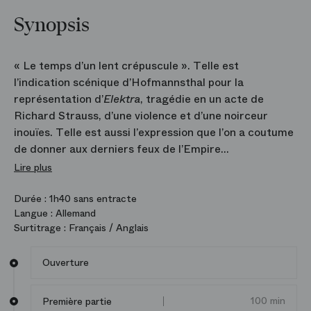
Synopsis
« Le temps d’un lent crépuscule ». Telle est
l’indication scénique d’Hofmannsthal pour la
représentation d’
Elektra
, tragédie en un acte de
Richard Strauss, d’une violence et d’une noirceur
inouïes. Telle est aussi l’expression que l’on a coutume
de donner aux derniers feux de l’Empire
austro‑hongrois et de toute une Europe cosmopolite,
Lire plus
celle des premières années du XX
e
siècle. Tout, dans
la production signée Robert Carsen, des jeux
Durée :
1h40 sans entracte
Langue :
Allemand
d’ombres, apparitions spectrales, à la chorégraphie,
Surtitrage :
Français / Anglais
contribue à ce destin funeste. Orchestre monumental,
voix poussées dans leurs derniers retranchements, le
Ouverture
post-wagnérisme atteint ses plus extrêmes limites et
flambe une fois pour toutes en
Elektra
.
100 min
Première partie