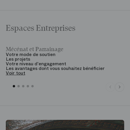
Espaces Entreprises
Mécénat et Parrainage
V
Votre mode de soutien
L
Les projets
B
Votre niveau d'engagement
V
Les avantages dont vous souhaitez bénéficier
V
Voir tout