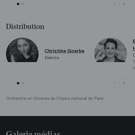
Distribution
Christine Goerke
Elektra
1
m
Orchestre et Choeurs de l’Opéra national de Paris
Galerie médias