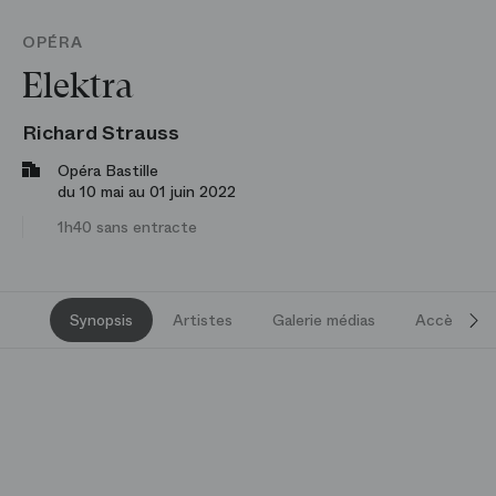
OPÉRA
Elektra
Richard Strauss
Opéra Bastille
du 10 mai au 01 juin 2022
1h40 sans entracte
Synopsis
Artistes
Galerie médias
Accès et s