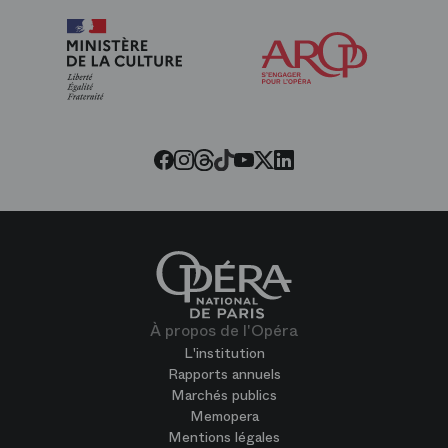
Arop
les
amis
de
l’Opéra
Threads
Tiktok
Facebook
Instagram
Youtube
LinkedIn
Twitter
À propos de l'Opéra
L'institution
Rapports annuels
Marchés publics
Memopera
Mentions légales