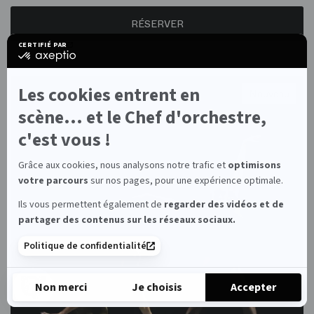
RÉSERVER
CERTIFIÉ PAR
certifié
par
Axeptio
-
Les cookies entrent en
Nouveau
En
savoir
scène... et le Chef d'orchestre,
plus
sur
c'est vous !
Axeptio
Grâce aux cookies, nous analysons notre trafic et
optimisons
votre parcours
sur nos pages, pour une expérience optimale.
Ils vous permettent également de
regarder des vidéos et de
partager des contenus sur les réseaux sociaux.
Politique de confidentialité
Non merci
Je choisis
Accepter