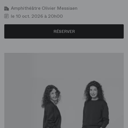
Amphithéâtre Olivier Messiaen
le 10 oct. 2026 à 20h00
RÉSERVER