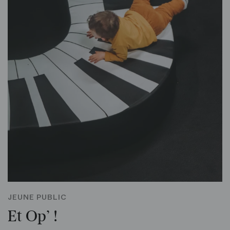
JEUNE PUBLIC
Et Op’ !