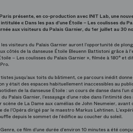
Paris présente, en co-production avec INIT Lab, une nouve
ntitulée « Dans les pas d’une Étoile – Les coulisses du Pal
rnée aux visiteurs du Palais Garnier, du 1er juillet au 30
, les visiteurs du Palais Garnier auront l’opportunité de plon
aux côtés de la danseuse Étoile Bleuenn Battistoni grâce à 
toile – Les coulisses du Palais Garnier », filmée à 180° et di
 Pro.
rtistes jusqu’aux toits du bâtiment, ce parcours inédit donne
on y était des espaces habituellement inaccessibles au public
otidien de la danseuse Étoile : un cours de danse dans l’un
 du Palais Garnier, l’essayage d’une robe dans l’intimité des
sur scène de La Dame aux camélias de John Neumeier, avant 
e de l’Opéra dirigé par le maestro Markus Lehtinen. L’expér
uffle depuis le sommet de l’édifice au coucher du soleil.
Genre, ce film d’une durée d’environ 10 minutes a été conç