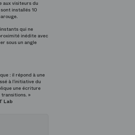
 aux visiteurs du
sont installés 10
carouge.
instants qui ne
proximité inédite avec
nier sous un angle
ue : il répond à une
é à l’initiative du
plique une écriture
 transitions. »
IT Lab