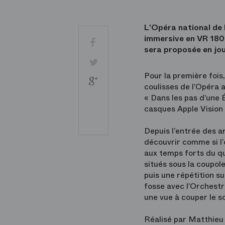
L’Opéra national de 
immersive en VR 180 i
Facebook
sera proposée en jou
Twitter
Pour la première fois
Google
coulisses de l’Opéra 
+
« Dans les pas d’une É
Partager
casques Apple Vision
par
courriel
Imprimer
Depuis l’entrée des a
découvrir comme si l’
aux temps forts du qu
situés sous la coupole
puis une répétition 
fosse avec l’Orchestr
une vue à couper le so
Réalisé par Matthieu 