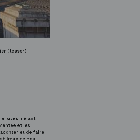
er (teaser)
mmersives mêlant
gmentée et les
raconter et de faire
 Lab imagine des