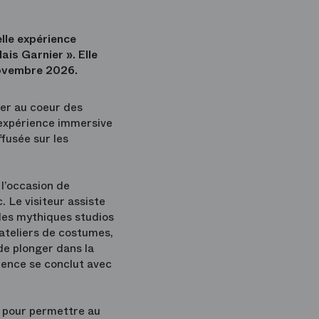
lle expérience
ais Garnier ». Elle
 novembre 2026.
ger au coeur des
l'expérience immersive
ffusée sur les
 l’occasion de
. Le visiteur assiste
 des mythiques studios
 ateliers de costumes,
de plonger dans la
ience se conclut avec
u pour permettre au