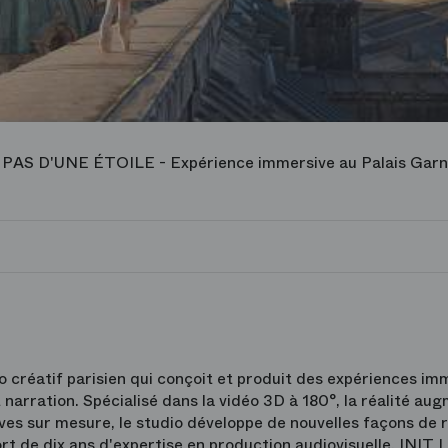
AS D'UNE ÉTOILE - Expérience immersive au Palais Garni
o créatif parisien qui conçoit et produit des expériences i
 narration. Spécialisé dans la vidéo 3D à 180°, la réalité au
ives sur mesure, le studio développe de nouvelles façons de 
Fort de dix ans d'expertise en production audiovisuelle, INIT