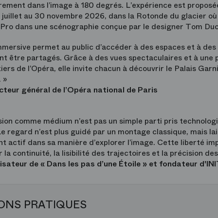
brement dans l’image à 180 degrés. L’expérience est proposée
r juillet au 30 novembre 2026, dans la Rotonde du glacier où 
 Pro dans une scénographie conçue par le designer Tom Du
mersive permet au public d’accéder à des espaces et à des 
t être partagés. Grâce à des vues spectaculaires et à une 
tiers de l’Opéra, elle invite chacun à découvrir le Palais Gar
 »
cteur général de l’Opéra national de Paris
sion comme médium n’est pas un simple parti pris technologiq
e regard n’est plus guidé par un montage classique, mais laiss
nt actif dans sa manière d’explorer l’image. Cette liberté im
la continuité, la lisibilité des trajectoires et la précision des
isateur de « Dans les pas d’une Étoile » et fondateur d'IN
ONS PRATIQUES