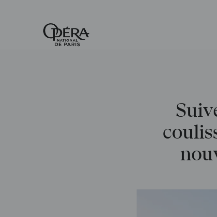
Accueil
-
Opéra
national
de
Paris
Suiv
coulis
nouv