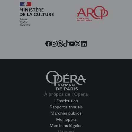
Arop
les
amis
de
l’Opéra
Threads
Tiktok
Facebook
Instagram
Youtube
LinkedIn
Twitter
À propos de l'Opéra
L'institution
Rapports annuels
Marchés publics
Memopera
Mentions légales