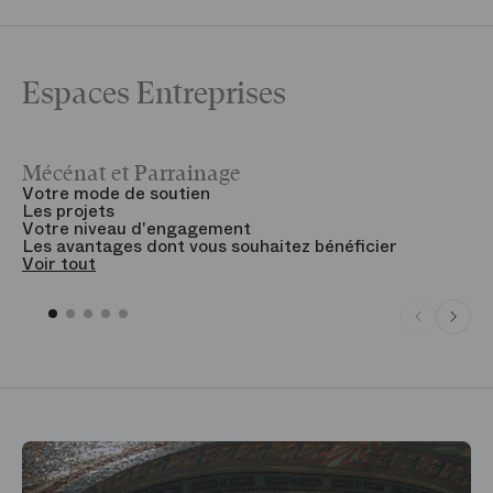
Espaces Entreprises
Mécénat et Parrainage
V
Votre mode de soutien
L
Les projets
B
Votre niveau d'engagement
V
Les avantages dont vous souhaitez bénéficier
V
Voir tout