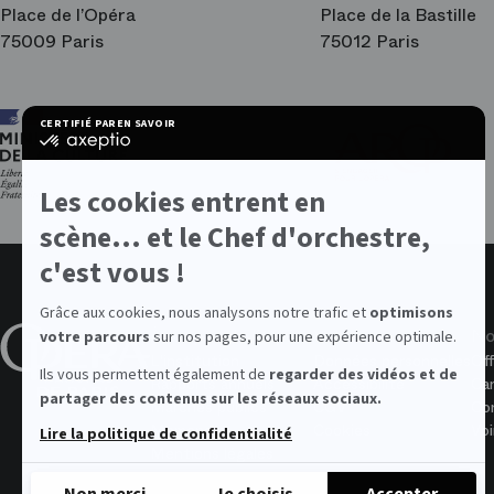
Place de l’Opéra
Place de la Bastille
75009 Paris
75012 Paris
Ar
CERTIFIÉ PAR
EN SAVOIR PLUS SUR
les
certifié
am
par
de
Axeptio
l’O
-
Les cookies entrent en
En
savoir
scène... et le Chef d'orchestre,
plus
sur
c'est vous !
Axeptio
Grâce aux cookies, nous analysons notre trafic et
optimisons
À propos de l'Opéra
Valeurs
No
votre parcours
sur nos pages, pour une expérience optimale.
L'institution
Données personnelles
Off
Ils vous permettent également de
regarder des vidéos et de
Rapports annuels
Accessibilité
Ca
partager des contenus sur les réseaux sociaux.
Marchés publics
CGV
Con
Memopera
Cookies
Voi
Lire la politique de confidentialité
Mentions légales