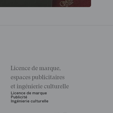
Licence de marque,
Galas
La matinée 
espaces publicitaires
Le Gala d'ou
des grandes
et ingénierie culturelle
Voir tout
Licence de marque
Publicité
Ingénierie culturelle