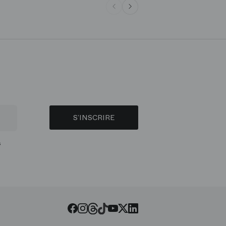
S’INSCRIRE
s
Threads
Tiktok
Facebook
Instagram
Youtube
LinkedIn
Twitter