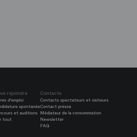
op
is
péra
us rejoindre
Contacts
res d'emploi
Contacts spectateurs et visiteurs
ndidature spontanée
Contact presse
cours et auditions
Médiateur de la consommation
r tout
Newsletter
FAQ