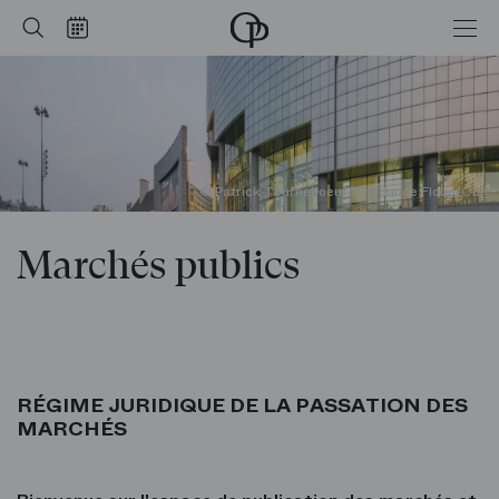
Marchés publics
Accueil
Rechercher
Calendrier
-
Opéra
national
de
Paris
© Patrick Tourneboeuf/Tendance Floue/OnP
Marchés publics
RÉGIME JURIDIQUE DE LA PASSATION DES
MARCHÉS