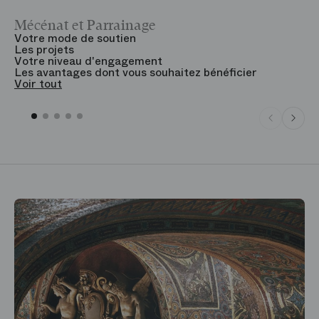
Mécénat et Parrainage
V
Votre mode de soutien
L
Les projets
B
Votre niveau d'engagement
V
Les avantages dont vous souhaitez bénéficier
V
Voir tout