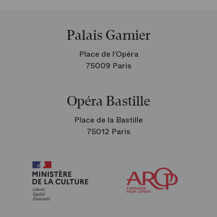
Palais Garnier
Place de l’Opéra
75009 Paris
Opéra Bastille
Place de la Bastille
75012 Paris
Arop
les
amis
de
l’Opéra