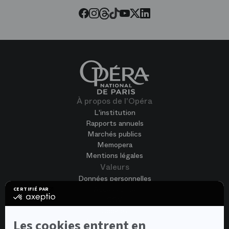
Threads
Tiktok
Facebook
Instagram
Youtube
LinkedIn
Twitter
À propos de l'Opéra
L'institution
Rapports annuels
Marchés publics
Memopera
Mentions légales
Valeurs
Données personnelles
Accessibilité
CERTIFIÉ PAR
certifié
CGV
par
Cookies
Axeptio
-
Nous rejoindre
Les cookies entrent en
En