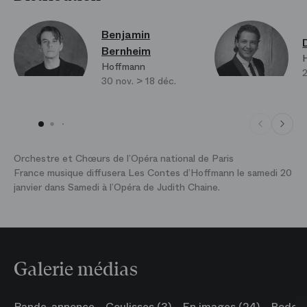
Benjamin
Bernheim
Hoffmann
30 nov. > 18 déc.
Orchestre et Chœurs de l’Opéra national de Paris
France musique diffusera Les Contes d’Hoffmann le samedi 20
janvier dans Samedi à l’Opéra de Judith Chaine.
Galerie médias
Bande-annonce
Coulisses (3)
En images (24)
Podcas