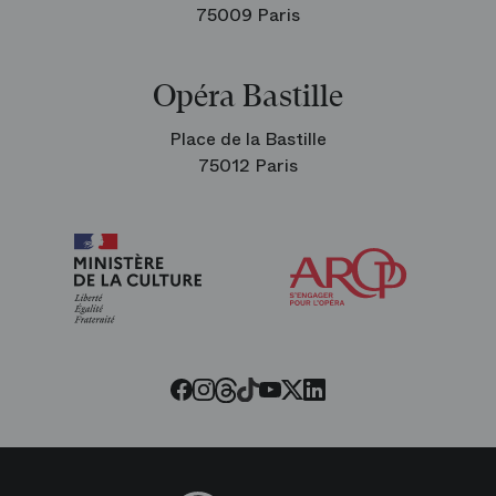
75009 Paris
Opéra Bastille
Place de la Bastille
75012 Paris
Arop
les
amis
de
l’Opéra
Threads
Tiktok
Facebook
Instagram
Youtube
LinkedIn
Twitter