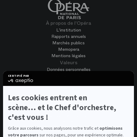
À propos de l'Opéra
L'institution
Rapports annuels
Marchés publics
Memopera
Mentions légales
Valeurs
Données personnelles
Accessibilité
CERTIFIÉ PAR
certifié
CGV
par
Cookies
Axeptio
-
Nous rejoindre
Les cookies entrent en
En
Offres d'emploi
savoir
scène... et le Chef d'orchestre,
Candidature spontanée
plus
sur
c'est vous !
Concours et auditions
Axeptio
Voir tout
Contacts
Grâce aux cookies, nous analysons notre trafic et
optimisons
votre parcours
sur nos pages, pour une expérience optimale.
Contacts spectateurs et visiteurs