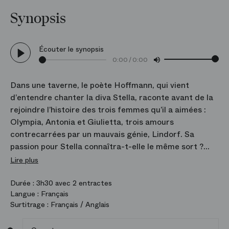
Synopsis
Écouter le synopsis
0:00
/
0:00
Dans une taverne, le poète Hoffmann, qui vient
d’entendre chanter la diva Stella, raconte avant de la
rejoindre l’histoire des trois femmes qu’il a aimées :
Olympia, Antonia et Giulietta, trois amours
contrecarrées par un mauvais génie, Lindorf. Sa
passion pour Stella connaîtra-t-elle le même sort ?
Avec cet opéra fantastique qui puise dans l’imaginaire
Lire plus
de l’écrivain Ernst Theodor Amadeus Hoffmann,
Jacques Offenbach espère démontrer qu’il n’est pas
Durée :
3h30 avec 2 entractes
Langue :
Français
qu’un compositeur d’œuvres légères. Même inachevée
Surtitrage :
Français / Anglais
en raison de sa mort en 1880, la partition constitue un
magnifique chant du cygne et regorge de pages