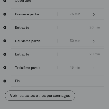
Ouverture
célèbres comme la Barcarolle ou l’air de la Poupée.
Robert Carsen, qui aime à représenter le théâtre dans
le théâtre, plonge le spectateur dans l’univers d’un
75 min
Première partie
Opéra, de la scène aux coulisses, et questionne, par
cette mise en abyme vertigineuse, les notions d’anti-
20 min
Entracte
héros et d’idéal féminin.
50 min
Deuxième partie
20 min
Entracte
45 min
Troisième partie
Fin
Voir les actes et les personnages