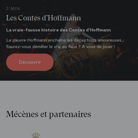
Renseignements
01 40 01 17 82
3 MIN
En ligne
Les Contes d'Hoffmann
Sur
boutique.operadeparis.fr
La vraie-fausse histoire des Contes d'Hoffmann
Le pauvre Hoffmann enchaîne les déceptions amoureuses...
Saurez-vous démêler le vrai du faux ? A vous de jouer !
Découvrir
Mécènes et partenaires