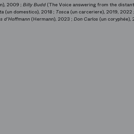
en), 2009 ;
Billy Budd
(The Voice answering from the distant
ata
(un domestico), 2018 ;
Tosca
(un carceriere), 2019, 2022 
es d’Hoffmann
(Hermann), 2023 ;
Don Carlos
(un coryphée),