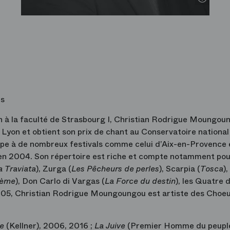
is
on à la faculté de Strasbourg I, Christian Rodrigue Moungou
Lyon et obtient son prix de chant au Conservatoire national
cipe à de nombreux festivals comme celui d’Aix-en-Provence
 en 2004. Son répertoire est riche et compte notamment po
a Traviata
), Zurga (
Les Pêcheurs de perles
), Scarpia (
Tosca
)
hème
), Don Carlo di Vargas (
La Force du destin
), les Quatre 
05, Christian Rodrigue Moungoungou est artiste des Choe
se
(Kellner), 2006, 2016 ;
La Juive
(Premier Homme du peupl