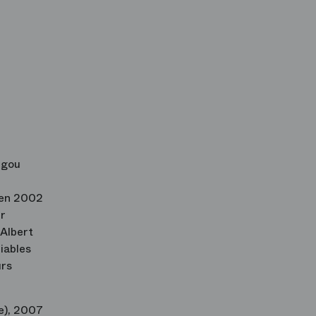
ngou
 en 2002
ur
, Albert
diables
urs
e), 2007