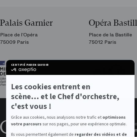
Palais Garnier
Opéra Bastil
Place de l’Opéra
Place de la Bastille
75009 Paris
75012 Paris
Ar
CERTIFIÉ PAR
EN SAVOIR PLUS SUR
les
certifié
am
par
de
Axeptio
l’O
-
Les cookies entrent en
En
savoir
scène... et le Chef d'orchestre,
plus
sur
c'est vous !
Axeptio
Grâce aux cookies, nous analysons notre trafic et
optimisons
À propos de l'Opéra
Valeurs
No
votre parcours
sur nos pages, pour une expérience optimale.
L'institution
Données personnelles
Off
Ils vous permettent également de
regarder des vidéos et de