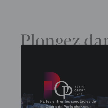
Plongez dan
Faites entrer les spectacles de
l'Opéra de Paris chez vous.