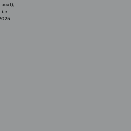
 boat),
;
Le
 2025