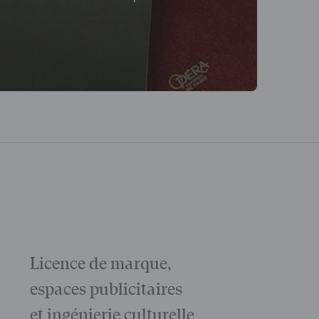
Licence de marque,
Galas
La matinée 
espaces publicitaires
Le Gala d'ou
des grandes
et ingénierie culturelle
Voir tout