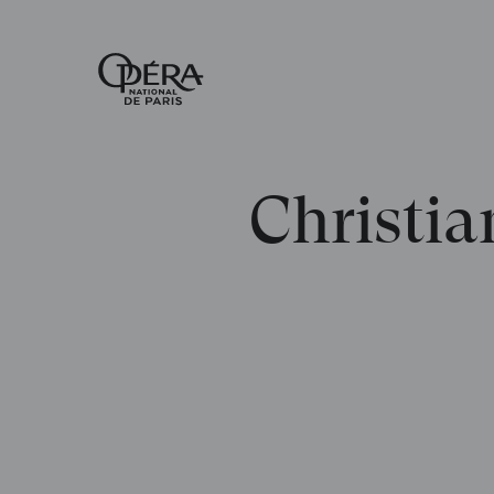
Accueil
-
Opéra
national
de
Paris
Christi