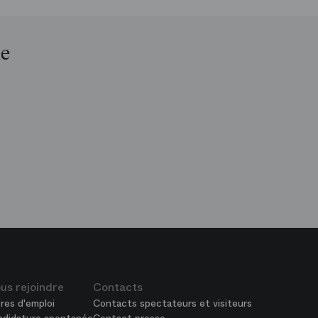
le
op
is
péra
us rejoindre
Contacts
res d'emploi
Contacts spectateurs et visiteurs