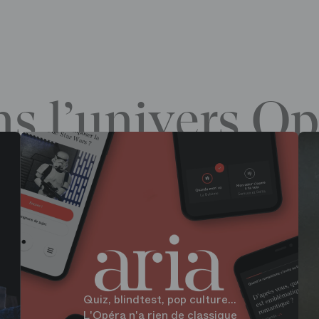
s l’univers Op
Quiz, blindtest, pop culture...
L'Opéra n'a rien de classique