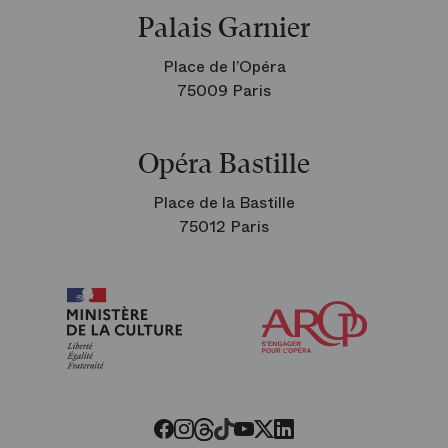
Palais Garnier
Place de l’Opéra
75009 Paris
Opéra Bastille
Place de la Bastille
75012 Paris
Arop
les
amis
de
l’Opéra
Threads
Tiktok
Facebook
Instagram
Youtube
LinkedIn
Twitter