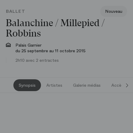
BALLET
Nouveau
Balanchine /​ Millepied /​
Robbins
Palais Garnier
du 25 septembre au 11 octobre 2015
2h10 avec 2 entractes
Synopsis
Artistes
Galerie médias
Accès et s