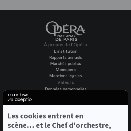
À propos de l'Opéra
L'institution
Rapports annuels
Marchés publics
Memopera
Mentions légales
Valeurs
Données personnelles
Accessibilité
CERTIFIÉ PAR
certifié
CGV
par
Cookies
Axeptio
-
Nous rejoindre
Les cookies entrent en
En
Offres d'emploi
savoir
scène... et le Chef d'orchestre,
Candidature spontanée
plus