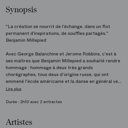
Synopsis
"La création se nourrit de l’échange, dans un flot
permanent d’inspirations, de souffles partagés."
Benjamin Millepied
Avec George Balanchine et Jerome Robbins, c'est à
ses maîtres que Benjamin Millepied a souhaité rendre
hommage : hommage à deux très grands
chorégraphes, tous deux d'origine russe, qui ont
emmené l'école américaine et la danse en général vers
des sommets rarement atteints.
Lire plus
Avec
Opus 19 /The Dreamer
, le répertoire du Ballet
de l'Opéra s'enrichit d'une pièce d'une grande
Durée :
2h10 avec 2 entractes
élégance sur le
Concerto pour violon n°1
de Serguei
Prokofiev. Le rêve éveillé d'un jeune homme et son
Artistes
contrepoint irréel imaginés par Jerome Robbins en