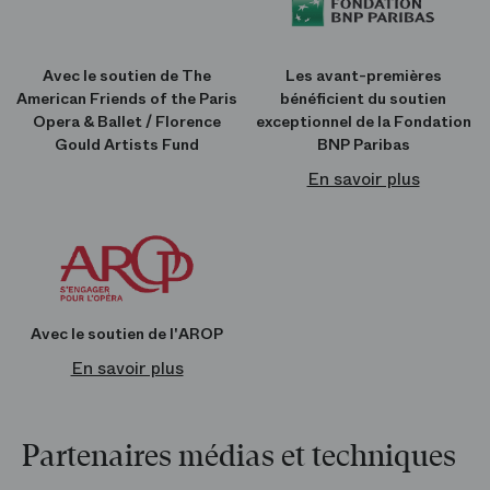
Accessible depuis la place de l’Opéra ou les espaces publics du
théâtre
Renseignements au
01 53 43 03 97
Avec le soutien de The
Les avant-premières
En ligne
American Friends of the Paris
bénéficient du soutien
Sur
boutique.operadeparis.fr
Opera & Ballet / Florence
exceptionnel de la Fondation
Gould Artists Fund
BNP Paribas
En savoir plus
Avec le soutien de l'AROP
En savoir plus
Partenaires médias et techniques