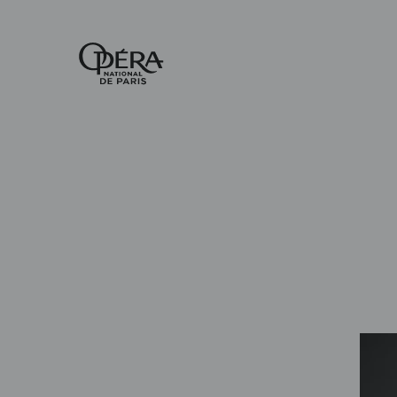
Accueil
-
Opéra
national
de
Paris