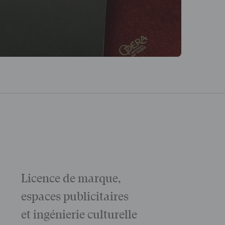
Licence de marque,
Galas
La matinée 
espaces publicitaires
Le Gala d'ou
des grandes
et ingénierie culturelle
Voir tout