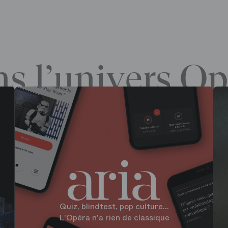
s l’univers Op
Quiz, blindtest, pop culture...
L'Opéra n'a rien de classique