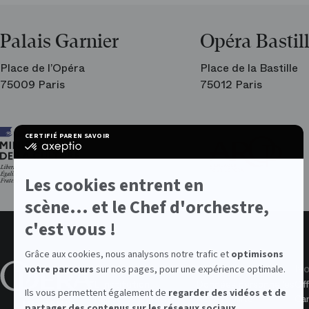
Palais Garnier
Opéra Bastil
Place de l’Opéra
Place de la Bastille
75009 Paris
75012 Paris
Ar
CERTIFIÉ PAR
EN SAVOIR PLUS SUR
les
certifié
am
par
de
Axeptio
l’O
-
Les cookies entrent en
En
savoir
scène... et le Chef d'orchestre,
plus
sur
c'est vous !
Axeptio
Grâce aux cookies, nous analysons notre trafic et
optimisons
À propos de l'Opéra
Valeurs
No
votre parcours
sur nos pages, pour une expérience optimale.
L'institution
Données personnelles
Off
Ils vous permettent également de
regarder des vidéos et de
Rapports annuels
Accessibilité
Ca
partager des contenus sur les réseaux sociaux.