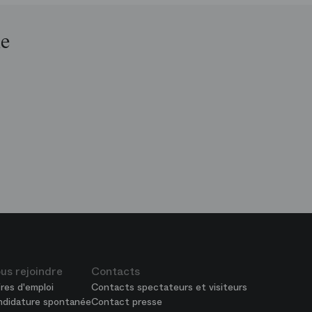
le
op
is
péra
us rejoindre
Contacts
res d'emploi
Contacts spectateurs et visiteurs
ndidature spontanée
Contact presse