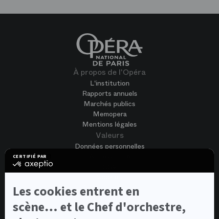
À propos de l'Opéra
L'institution
Rapports annuels
Marchés publics
Memopera
Mentions légales
Valeurs
Données personnelles
Accessibilité
CERTIFIÉ PAR
certifié
CGV
par
Cookies
Axeptio
-
Nous rejoindre
Les cookies entrent en
En
Offres d'emploi
savoir
scène... et le Chef d'orchestre,
Candidature spontanée
plus
sur