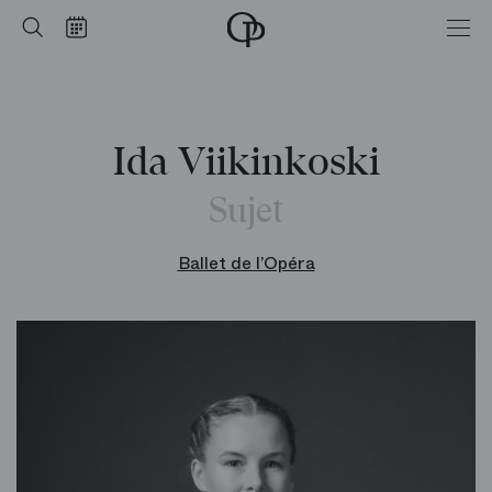
Accueil
Rechercher
Calendrier
-
Opéra
national
de
Paris
Ida Viikinkoski
Sujet
Ballet de l’Opéra