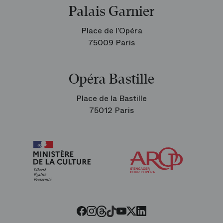
Palais Garnier
Place de l’Opéra
75009 Paris
Opéra Bastille
Place de la Bastille
75012 Paris
Arop
les
amis
de
l’Opéra
Threads
Tiktok
Facebook
Instagram
Youtube
LinkedIn
Twitter