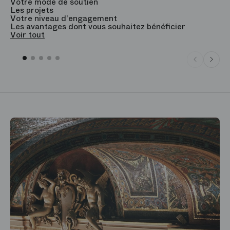
Votre mode de soutien
L
Les projets
B
Votre niveau d'engagement
V
Les avantages dont vous souhaitez bénéficier
V
Voir tout