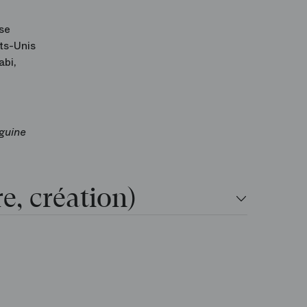
se
ts-Unis
abi,
éguine
re, création)