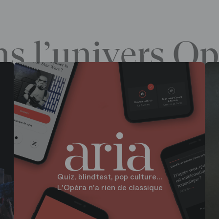
s l’univers Op
Quiz, blindtest, pop culture...
L'Opéra n'a rien de classique