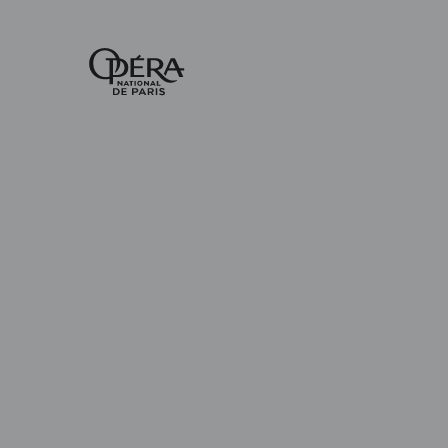
Accueil
-
Opéra
national
de
Paris