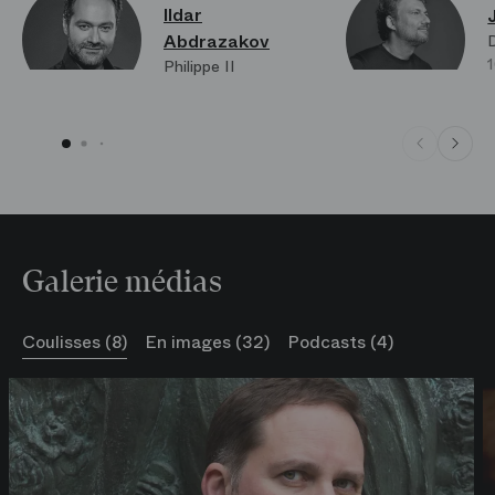
Ildar
Abdrazakov
1
Philippe II
Galerie médias
Coulisses (8)
En images (32)
Podcasts (4)