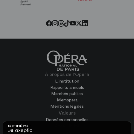
l’Opéra
Threads
Tiktok
Facebook
Instagram
Youtube
LinkedIn
Twitter
À propos de l'Opéra
L'institution
Rapports annuels
Marchés publics
Memopera
Mentions légales
Valeurs
Données personnelles
Accessibilité
CERTIFIÉ PAR
certifié
CGV