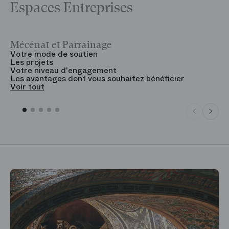
Espaces Entreprises
Mécénat et Parrainage
V
Votre mode de soutien
L
Les projets
B
Votre niveau d'engagement
V
Les avantages dont vous souhaitez bénéficier
V
Voir tout