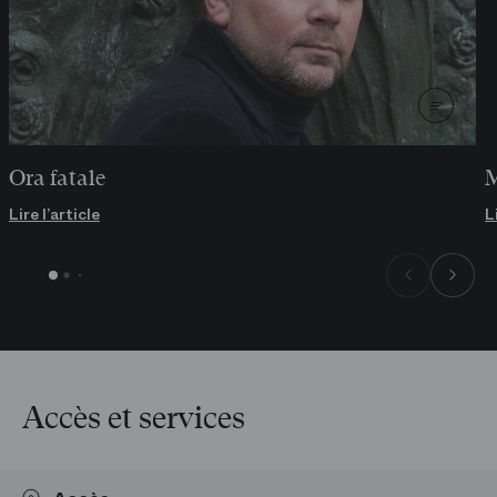
Ora fatale
M
Lire l’article
L
Accès et services