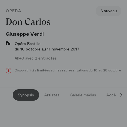
OPÉRA
Nouveau
Don Carlos
Giuseppe Verdi
Opéra Bastille
du 10 octobre au 11 novembre 2017
4h40 avec 2 entractes
Disponibilités limitées sur les représentations du 10 au 28 octobre
Synopsis
Artistes
Galerie médias
Accès et s