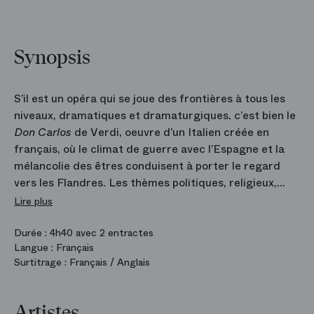
Synopsis
S’il est un opéra qui se joue des frontières à tous les
niveaux, dramatiques et dramaturgiques, c’est bien le
Don Carlos
de Verdi, oeuvre d’un Italien créée en
français, où le climat de guerre avec l’Espagne et la
mélancolie des êtres conduisent à porter le regard
vers les Flandres. Les thèmes politiques, religieux,
historiques, psychanalytiques, s’imbriquent les uns aux
Lire plus
autres, resserrant toujours plus étroitement peurs et
tabous entre les protagonistes. Krzysztof Warlikowski
Durée :
4h40 avec 2 entractes
Langue :
Français
dépouille cette tragédie hantée par les fantômes, et
Surtitrage :
Français / Anglais
fait advenir l’intime au cœur d’une fresque imaginaire
– dont la vérité s’avère plus vraie que celle des
historiens. Avec Philippe Jordan, il fait découvrir au
Artistes