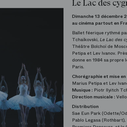
Le Lac des cyg
Dimanche 13 décembre 2
au cinéma partout en Fr
Ballet féerique rythmé pa
Tchaïkovski,
Le Lac des 
Théâtre Bolchoï de Mosco
Petipa et Lev Ivanov. Prè
donne en 1984 sa propre le
Paris.
Chorégraphie et mise en
Marius Petipa et Lev Ivan
Musique :
Piotr Ilyitch Tc
Direction musicale :
Vell
Distribution
Sae Eun Park (Odette/Odil
Pablo Legasa (Rothbart), 
Premiers Danseurs,
et le