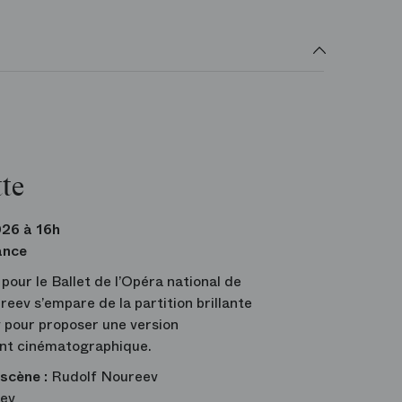
tte
26 à 16h
ance
pour le Ballet de l’Opéra national de
eev s’empare de la partition brillante
 pour proposer une version
ent cinématographique.
 scène :
Rudolf Noureev
iev