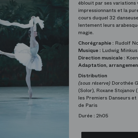
éblouit par ses variations
impressionnants et la pur
cours duquel 32 danseuse
lentement leurs arabesque
magie.
Chorégraphie
: Rudolf No
Musique :
Ludwig Minkus
Direction musicale
: Koen
Adaptation, arrangemen
Distribution
(sous réserve)
Dorothée Gi
(Solor), Roxane Stojanov 
les Premiers Danseurs et 
de Paris
Durée : 2h05