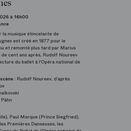
nes
026 à 16h00
ance
r la musique étincelante de
cygnes
est créé en 1877 pour le
u et remonté plus tard par Marius
s de cent ans après, Rudolf Noureev
cture du ballet à l’Opéra national de
 scène
: Rudolf Noureev, d’après
ov
haïkovski
o Pähn
e), Paul Marque (Prince Siegfried),
les Premières Danseuses, les
 Corps de Ballet de l’Opéra national de