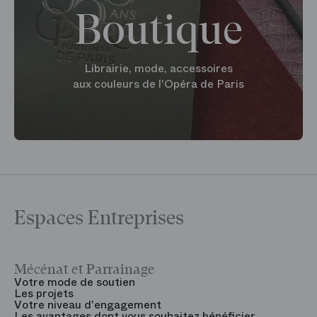
Boutique
Librairie, mode, accessoires
aux couleurs de l'Opéra de Paris
Espaces Entreprises
Mécénat et Parrainage
V
Votre mode de soutien
L
Les projets
B
Votre niveau d'engagement
V
Les avantages dont vous souhaitez bénéficier
V