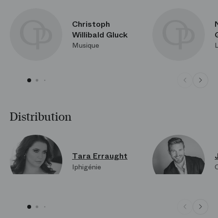
Christoph
Willibald Gluck
Musique
L
Distribution
Tara Erraught
Iphigénie