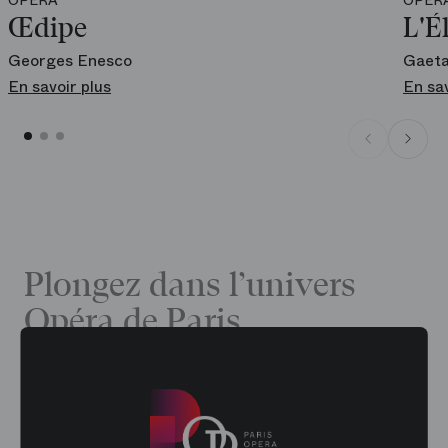
Œdipe
L'É
Georges Enesco
Gaeta
En savoir plus
En sav
Plongez dans l’univers
Opéra de Paris