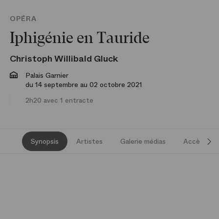
OPÉRA
Iphigénie en Tauride
Christoph Willibald Gluck
Palais Garnier
du 14 septembre au 02 octobre 2021
2h20 avec 1 entracte
Synopsis
Artistes
Galerie médias
Accès et s