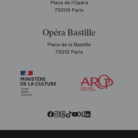
Place de l’Opéra
75009 Paris
Opéra Bastille
Place de la Bastille
75012 Paris
Arop
les
amis
de
l’Opéra
Threads
Tiktok
Facebook
Instagram
Youtube
LinkedIn
Twitter