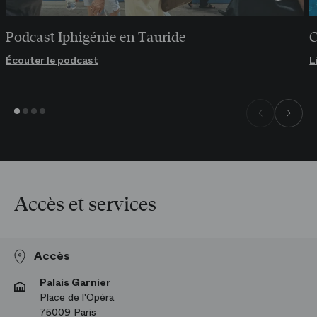
Podcast Iphigénie en Tauride
C
Écouter le podcast
L
Accès et services
Accès
Palais Garnier
Place de l'Opéra
75009 Paris