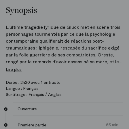
Synopsis
L’ultime tragédie lyrique de Gluck met en scène trois
personnages tourmentés par ce que la psychologie
contemporaine qualifierait de réactions post-
traumatiques : Iphigénie, rescapée du sacrifice exigé
par la folie guerrière de ses compatriotes, Oreste,
rongé par le remords d’avoir assassiné sa mère, et le
roi Thoas, obsédé par des visions cauchemardesques
Lire plus
de sa propre mort. Le metteur en scène Krzysztof
Warlikowski situe l’oeuvre dans l’univers d’une maison
Durée :
2h20 avec 1 entracte
Langue :
Français
de retraite, où l’héroïne, pensionnaire vieillissante, est
Surtitrage :
Français / Anglais
hantée par son passé. Dans ce huis clos étouffant se
confrontent des personnages aussi mythiques que
Ouverture
réels, afin de mettre fin au cycle perpétuel de la
violence.
65 min
Première partie