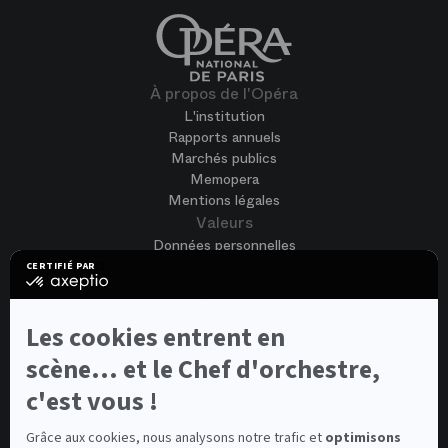
À propos de l'Opéra
L'institution
Rapports annuels
Marchés publics
Memopera
Mentions légales
Valeurs
Données personnelles
Accessibilité
CERTIFIÉ PAR
certifié
CGV
par
Cookies
Axeptio
-
Les cookies entrent en
Nous rejoindre
En
Offres d'emploi
savoir
scène... et le Chef d'orchestre,
Candidature spontanée
plus
sur
c'est vous !
Concours et auditions
Axeptio
Voir tout
Contacts
Grâce aux cookies, nous analysons notre trafic et
optimisons