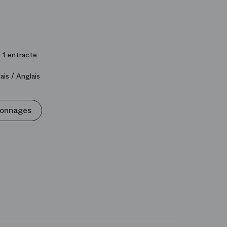
 1 entracte
ais / Anglais
sonnages