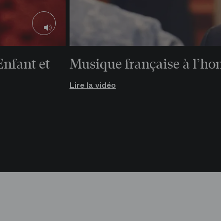
Alexander 
Edwin Crossley-
Horloge com
Mercer
Chat
Fauteuil-arbre
(21, 23 et 29 
Enfant et
Musique française à l’ho
Lire la vidéo