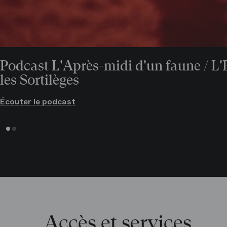
Voir toute l’équipe artistique (4)
Liubov Medvedeva
Pastourelle
Podcast L'Après-midi d'un faune / L'
les Sortilèges
Écouter le podcast
Accès et services