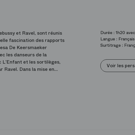
ebussy et Ravel, sont réunis
Durée :
1h20 avec
Langue :
Français
elle fascination des rapports
Surtitrage :
Franç
eresa De Keersmaeker
ec les danseurs de la
L’Enfant et les sortilèges,
Voir les per
r Ravel. Dans la mise en
s chanteurs de l’Académie
se.