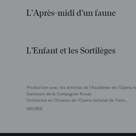
L'Après-midi d'un faune
Équipe artistique
L'Enfant et les Sortilèges
Claude Debussy
Fantaisie lyrique en deux parties (1925)
Musique
Équipe artistique
Production avec les artistes de l’Académie de l’Opéra na
Tim Van
Danseurs de la Compagnie Rosas
Orchestre et Choeurs de l’Opéra national de Paris
Maurice Ravel
Steenbergen
Maîtrise des Hauts‑de‑Seine / Choeur d’enfants de l’Op
voir plus
Musique
Costumes
(1875-1937)