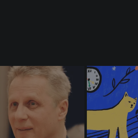
einpour
e
Ilanah Lobel-
a
Torres
Bergère-Chauve-
ssignol
souris
y
Gemma Ní Bhriain
euil
Chouette-Pâtre