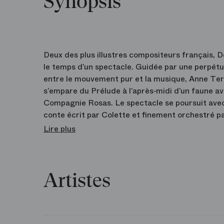
Synopsis
Deux des plus illustres compositeurs français, D
le temps d’un spectacle. Guidée par une perpétu
entre le mouvement pur et la musique, Anne T
s’empare du Prélude à l’après‑midi d’un faune av
Compagnie Rosas. Le spectacle se poursuit avec 
conte écrit par Colette et finement orchestré pa
scène de Richard Jones et Antony McDonald, le
Lire plus
font souffler sur cette oeuvre un vent de jeunes
Artistes