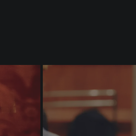
Matthew
Amir Hoss
Richardson
Chorégraphi
Lumières
Marie-Andrée
Aleksandr
Bouchard-Lesieur
Jovanovic
Maman-Tasse
Le Feu-le Ro
chinoise-Libellule
Andrea Cueva
Ramya Ro
Molnar
Chatte /Ecur
Princesse
(21, 23 et 29 janvier)