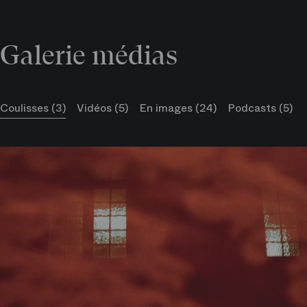
Antony McDonald
Mise en scène, décors,
costumes
Galerie médias
Coulisses (3)
Vidéos (5)
En images (24)
Podcasts (5)
Distribution
Jeanne Ireland
L’Enfant
Marianne Croux
Princesse
(18, 20, 22 et 26
janvier)