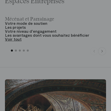
Espaces Entreprises
Mécénat et Parrainage
V
Votre mode de soutien
L
Les projets
B
Votre niveau d'engagement
V
Les avantages dont vous souhaitez bénéficier
V
Voir tout