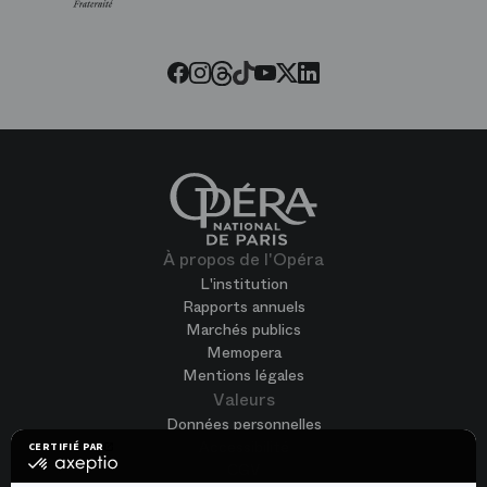
Threads
Tiktok
Facebook
Instagram
Youtube
LinkedIn
Twitter
À propos de l'Opéra
L'institution
Rapports annuels
Marchés publics
Memopera
Mentions légales
Valeurs
Données personnelles
Accessibilité
CERTIFIÉ PAR
certifié
CGV
par