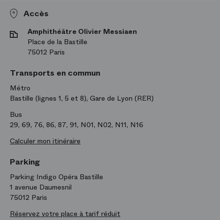
Direction musicale
Accès
Ramon Theobald
Direction musicale
Amphithéâtre Olivier Messiaen
Place de la Bastille
75012 Paris
Transports en commun
Métro
Bastille (lignes 1, 5 et 8), Gare de Lyon (RER)
Bus
29, 69, 76, 86, 87, 91, N01, N02, N11, N16
Calculer mon itinéraire
Parking
Parking Indigo Opéra Bastille
1 avenue Daumesnil
75012 Paris
Réservez votre place à tarif réduit