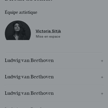
Équipe artistique
Victoria Sitjà
Mise en espace
Ludwig van Beethoven
Coriolan op. 62
Arrangement pour 2 pianos
Ludwig van Beethoven
Distribution
Fidelio - Acte I, scène 2
Fidelio - Acte I, scène 2
Ludwig van Beethoven
Distribution
Leonore - Acte II, n°10
Guillem Aubry