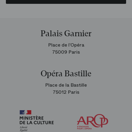
Palais Garnier
Place de l’Opéra
75009 Paris
Opéra Bastille
Place de la Bastille
75012 Paris
Arop
les
amis
de
l’Opéra