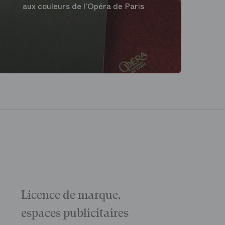
aux couleurs de l'Opéra de Paris
Licence de marque,
Galas
La matinée 
espaces publicitaires
Le Gala d'ou
des grandes