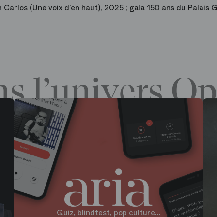
 Carlos (Une voix d’en haut), 2025 ; gala 150 ans du Palais G
s l’univers Op
Quiz, blindtest, pop culture...