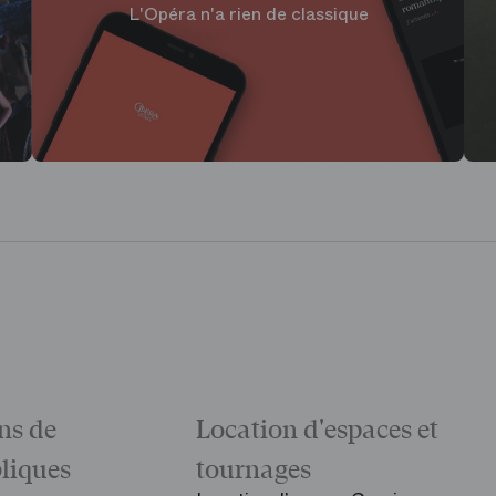
L'Opéra n'a rien de classique
ns de
Location d'espaces et
bliques
tournages