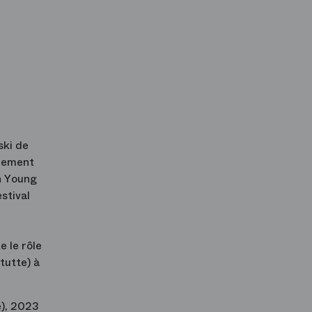
ski de
alement
n Young
stival
e le rôle
tutte) à
e), 2023