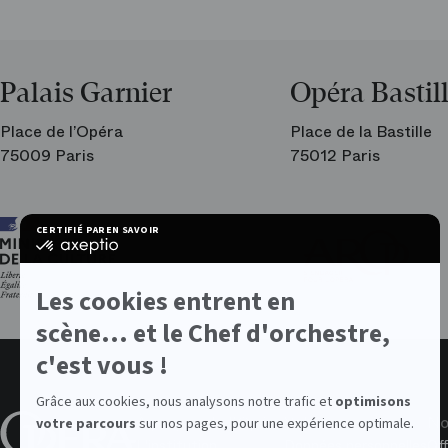
Palais Garnier
Opéra Bastil
Place de l’Opéra
Place de la Bastille
75009 Paris
75012 Paris
Ar
CERTIFIÉ PAR
EN SAVOIR PLUS SUR
les
certifié
am
par
de
Axeptio
l’O
-
Les cookies entrent en
En
savoir
scène... et le Chef d'orchestre,
plus
sur
c'est vous !
Axeptio
Grâce aux cookies, nous analysons notre trafic et
optimisons
À propos de l'Opéra
Valeurs
No
votre parcours
sur nos pages, pour une expérience optimale.
L'institution
Données personnelles
Off