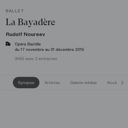
BALLET
La Bayadère
Rudolf Noureev
Opéra Bastille
du 17 novembre au 31 décembre 2015
2h50 avec 2 entractes
Synopsis
Artistes
Galerie médias
Accès et s