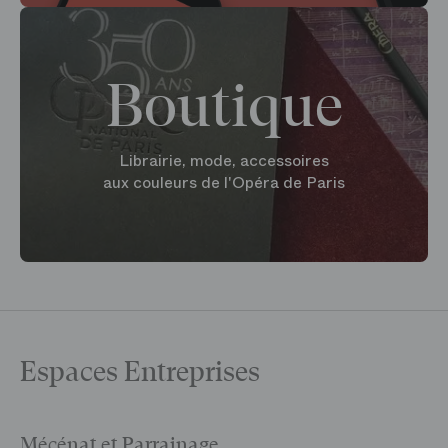
Boutique
Librairie, mode, accessoires
aux couleurs de l'Opéra de Paris
Espaces Entreprises
Mécénat et Parrainage
V