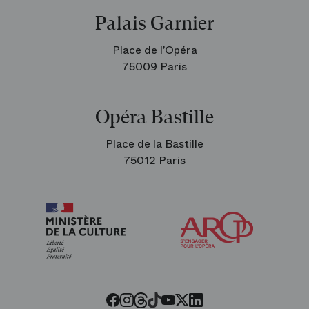
Palais Garnier
Place de l’Opéra
75009 Paris
Opéra Bastille
Place de la Bastille
75012 Paris
Arop
les
amis
de
l’Opéra
Threads
Tiktok
Facebook
Instagram
Youtube
LinkedIn
Twitter