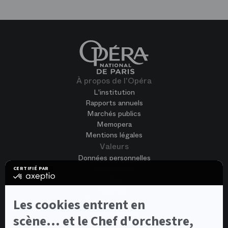
À propos de l'Opéra
L'institution
Rapports annuels
Marchés publics
Memopera
Mentions légales
Valeurs
Données personnelles
Accessibilité
CERTIFIÉ PAR
certifié
CGV
par
Cookies
Axeptio
-
Nous rejoindre
Les cookies entrent en
En
Offres d'emploi
savoir
scène... et le Chef d'orchestre,
Candidature spontanée
plus