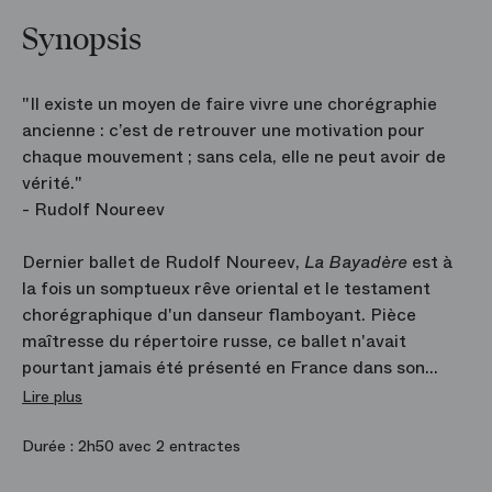
Synopsis
"Il existe un moyen de faire vivre une chorégraphie
ancienne : c’est de retrouver une motivation pour
chaque mouvement ; sans cela, elle ne peut avoir de
vérité."
- Rudolf Noureev
Dernier ballet de Rudolf Noureev,
La Bayadère
est à
la fois un somptueux rêve oriental et le testament
chorégraphique d'un danseur flamboyant. Pièce
maîtresse du répertoire russe, ce ballet n'avait
pourtant jamais été présenté en France dans son
intégralité avant 1992, date de sa création à l'Opéra
Lire plus
de Paris. Les amours contrariées de la danseuse
hindoue Nikiya et du noble guerrier Solor,
Durée :
2h50 avec 2 entractes
chorégraphiées par Marius Petipa sur une musique de