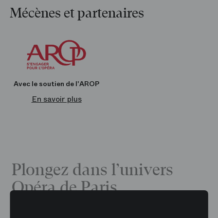
mode, des bijoux et objets décoratifs, ainsi que le miel de l’Opéra.
Mécènes et partenaires
À l’Opéra Bastille
Ouverture une heure avant le début et jusqu’à la fin des
représentations
Accessible depuis les espaces publics du théâtre
Renseignements
01 40 01 17 82
Avec le soutien de l'AROP
En ligne
En savoir plus
Sur
boutique.operadeparis.fr
Plongez dans l’univers
Opéra de Paris