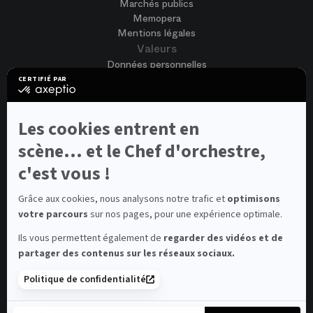
Marchés publics
Memopera
Mentions légales
Valeurs
Données personnelles
Accessibilité
CERTIFIÉ PAR
certifié
CGV
par
Cookies
Axeptio
-
Nous rejoindre
Les cookies entrent en
En
Offres d'emploi
savoir
scène... et le Chef d'orchestre,
Candidature spontanée
plus
sur
c'est vous !
Concours et auditions
Axeptio
Voir tout
Contacts
Grâce aux cookies, nous analysons notre trafic et
optimisons
votre parcours
sur nos pages, pour une expérience optimale.
Contacts spectateurs et visiteurs
Contact presse
Ils vous permettent également de
regarder des vidéos et de
Médiateur de la consommation
partager des contenus sur les réseaux sociaux.
Newsletter
FAQ
Politique de confidentialité
© 2026 – Opéra national de Paris