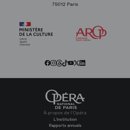
75012 Paris
Arop
les
amis
de
l’Opéra
Threads
Tiktok
Facebook
Instagram
Youtube
LinkedIn
Twitter
À propos de l'Opéra
L'institution
Rapports annuels