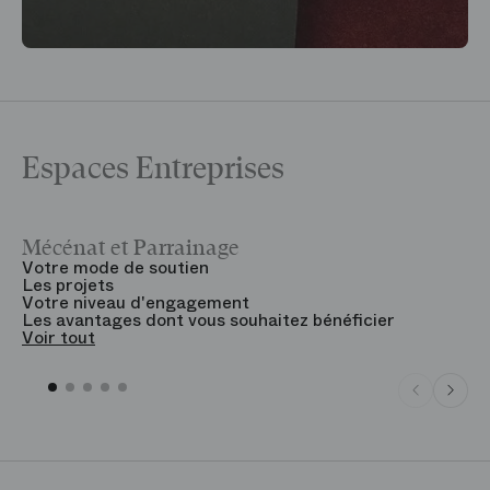
Espaces Entreprises
Mécénat et Parrainage
V
Votre mode de soutien
L
Les projets
B
Votre niveau d'engagement
V
Les avantages dont vous souhaitez bénéficier
V
Voir tout