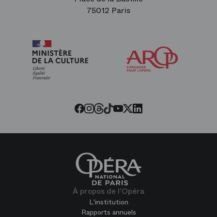
75012 Paris
Arop
les
amis
de
l’Opéra
Threads
Tiktok
Facebook
Instagram
Youtube
LinkedIn
Twitter
À propos de l'Opéra
L'institution
Rapports annuels