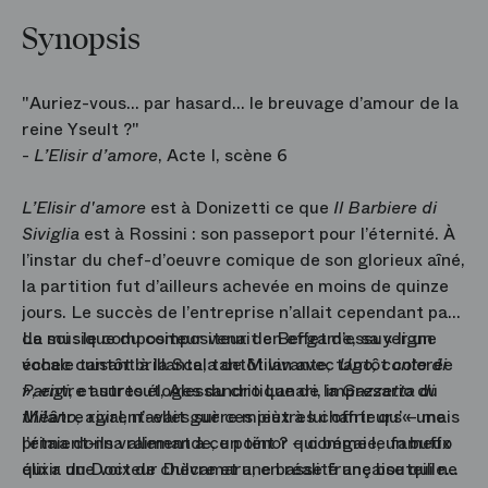
Synopsis
"Auriez-vous… par hasard… le breuvage d’amour de la
reine Yseult ?"
-
L’Elisir d’amore
, Acte I, scène 6
L’Elisir d'amore
est à Donizetti ce que
Il Barbiere di
Siviglia
est à Rossini : son passeport pour l’éternité. À
l’instar du chef-d’oeuvre comique de son glorieux aîné,
la partition fut d’ailleurs achevée en moins de quinze
jours. Le succès de l’entreprise n’allait cependant pas
de soi : le compositeur venait en effet d’essuyer un
La musique du compositeur de Bergame, sa « ligne
échec cuisant à la Scala de Milan avec
vocale tantôt brillante, tantôt vivante, tantôt colorée
Ugo, conte di
Parigi
», entre autres éloges du critique de la
, et surtout, Alessandro Lanari, impresario du
Gazzetta di
théâtre rival, n’avait guère mieux à lui offrir qu’« une
Milano
, agirent-elles sur ces piètres chanteurs – mais
prima donna allemande, un ténor qui bégaie, un buffo
l’étaient-ils vraiment à ce point ? – comme le fameux
qui a une voix de chèvre et une basse française qui ne
élixir du Docteur Dulcamara, en réalité une bouteille