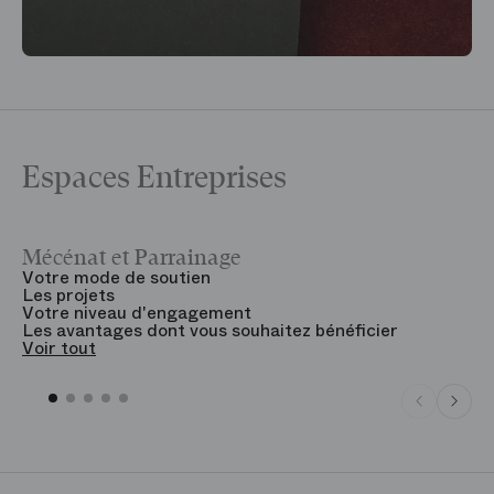
Espaces Entreprises
Mécénat et Parrainage
V
Votre mode de soutien
L
Les projets
B
Votre niveau d'engagement
V
Les avantages dont vous souhaitez bénéficier
V
Voir tout