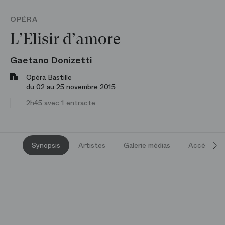
OPÉRA
L’Elisir d’amore
Gaetano Donizetti
Opéra Bastille
du 02 au 25 novembre 2015
2h45 avec 1 entracte
Synopsis
Artistes
Galerie médias
Accès et s