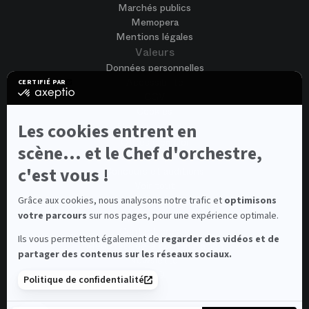
Marchés publics
Memopera
Mentions légales
Valeurs
Données personnelles
Accessibilité
CERTIFIÉ PAR
certifié
CGV
par
Cookies
Axeptio
-
Les cookies entrent en
Nous rejoindre
En
Offres d'emploi
savoir
scène... et le Chef d'orchestre,
Candidature spontanée
plus
sur
c'est vous !
Concours et auditions
Axeptio
Voir tout
Contacts
Grâce aux cookies, nous analysons notre trafic et
optimisons
votre parcours
sur nos pages, pour une expérience optimale.
Contacts spectateurs et visiteurs
Contact presse
Ils vous permettent également de
regarder des vidéos et de
Médiateur de la consommation
partager des contenus sur les réseaux sociaux.
Newsletter
FAQ
Politique de confidentialité