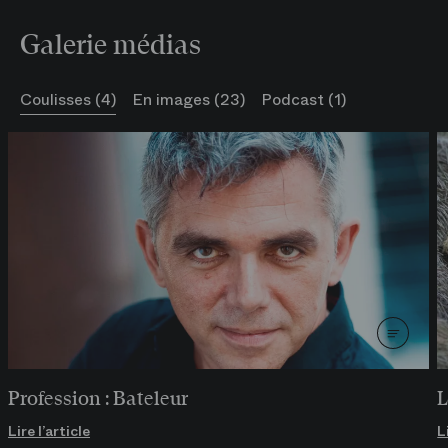
Galerie médias
Coulisses (4)
En images (23)
Podcast (1)
Profession : Bateleur
L
Lire l’article
L