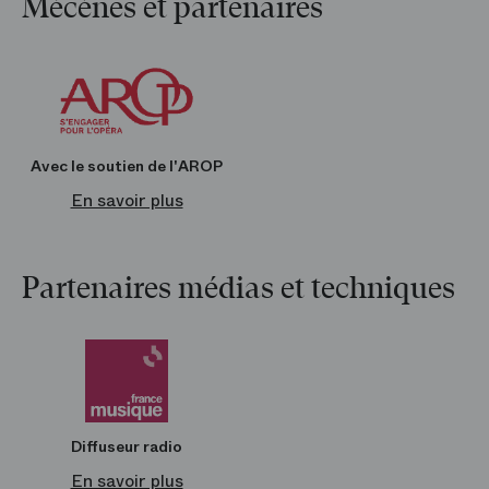
Mécènes et partenaires
À l’Opéra Bastille
Ouverture une heure avant le début et jusqu’à la fin des
représentations
Accessible depuis les espaces publics du théâtre
Renseignements
01 40 01 17 82
Avec le soutien de l'AROP
En ligne
En savoir plus
Sur
boutique.operadeparis.fr
Partenaires médias et techniques
Diffuseur radio
En savoir plus