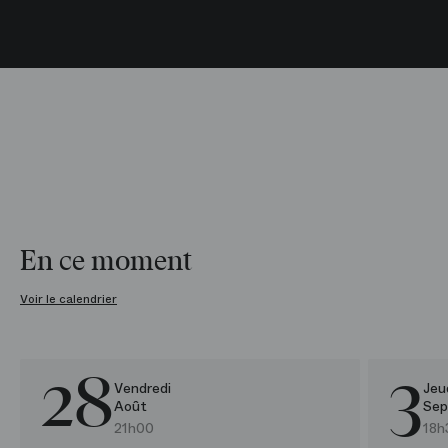
En ce moment
Voir le calendrier
28
3
Felix Mendelssohn /​ Gustav Mahler
Concert et Récital
Toï toï 
Rencon
Vendredi
Jeu
Août
Sep
21h00
18h