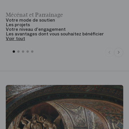
Mécénat et Parrainage
V
Votre mode de soutien
L
Les projets
B
Votre niveau d'engagement
V
Les avantages dont vous souhaitez bénéficier
V
Voir tout