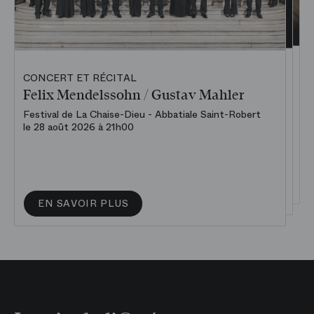
CONCERT ET RÉCITAL DE L'ACADÉMIE
CONCERT ET RÉCITAL
CONCERT ET RÉCITAL
Concert d’ouverture de la saison
Au Bord de l’eau
Felix Mendelssohn / Gustav Mahler
Académie
Midi musical
Festival de La Chaise-Dieu - Abbatiale Saint-Robert
Artistes de l’Académie
le 28 août 2026 à 21h00
Palais Garnier
Amphithéâtre Olivier Messiaen
le 20 septembre 2026 à 12h00
le 24 septembre 2026 à 20h00
RÉSERVER
EN SAVOIR PLUS
EN SAVOIR PLUS