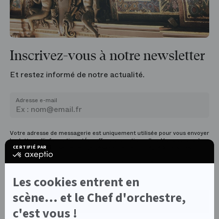
Inscrivez-vous à notre newsletter
Et restez informé de notre actualité.
Adresse e-mail
Votre adresse de messagerie est uniquement utilisée pour vous envoyer
les lettres d’information et/ou offres promotionnelles. Vous pouvez à
tout moment utiliser le lien de désabonnement intégré à tous nos
CERTIFIÉ PAR
certifié
emailings.
par
En savoir plus sur la gestion de
vos données et vos droits.
Axeptio
-
Les cookies entrent en
En
savoir
scène... et le Chef d'orchestre,
plus
S’INSCRIRE
sur
c'est vous !
Axeptio