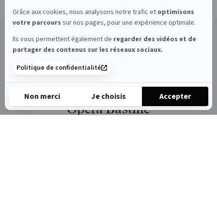
Grâce aux cookies, nous analysons notre trafic et
optimisons
votre parcours
sur nos pages, pour une expérience optimale.
Ils vous permettent également de
regarder des vidéos et de
Palais Garnier
partager des contenus sur les réseaux sociaux.
Place de l’Opéra
Politique de confidentialité
75009 Paris
Non merci
Je choisis
Accepter
Opéra Bastille
Axeptio consent
Plateforme de Gestion du Consentement : Personnalisez vos 
Place de la Bastille
Notre plateforme vous permet d'adapter et de gérer vos paramè
RETOUR
75012 Paris
Arop
PAR DATE
les
amis
de
l’Opéra