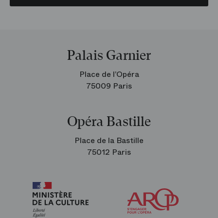
Palais Garnier
Place de l’Opéra
75009 Paris
Opéra Bastille
Place de la Bastille
75012 Paris
Arop
les
amis
de
l’Opéra