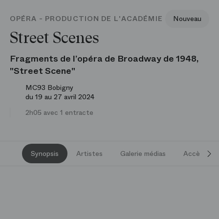
OPÉRA - PRODUCTION DE L'ACADÉMIE
Nouveau
Street Scenes
Fragments de l’opéra de Broadway de 1948,
"Street Scene"
MC93 Bobigny
du 19 au 27 avril 2024
2h05 avec 1 entracte
Synopsis
Artistes
Galerie médias
Accès et s