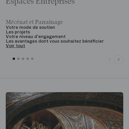
Espaces Entreprises
Mécénat et Parrainage
V
Votre mode de soutien
L
Les projets
B
Votre niveau d'engagement
V
Les avantages dont vous souhaitez bénéficier
V
Voir tout