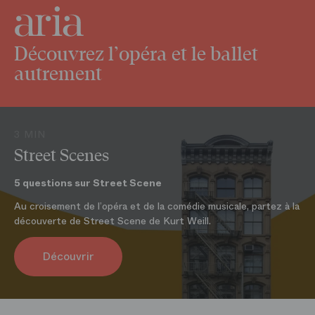
aussi une large gamme de papeterie, vêtements et accessoires de
mode, des bijoux et objets décoratifs, ainsi que le miel de l’Opéra.
En ligne
Découvrez l’opéra et le ballet
Sur
boutique.operadeparis.fr
autrement
3 MIN
Street Scenes
5 questions sur Street Scene
Au croisement de l’opéra et de la comédie musicale, partez à la
découverte de Street Scene de Kurt Weill.
Découvrir