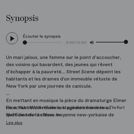
Synopsis
Écouter le synopsis
0:00
/
0:00
Un mari jaloux, une femme sur le point d'accoucher,
des voisins qui bavardent, des jeunes qui rêvent
d'échapper à la pauvreté…
Street Scene
dépeint les
habitants et les drames d’un immeuble vétuste de
New York par une journée de canicule.
En mettant en musique la pièce du dramaturge Elmer
Rice, Kurt Weill révèle la tragédie inhérente au
Les extraits de Street Scene sont présentés sous licence The Kurt
quotidien de la classe moyenne new-yorkaise de
Weill Foundation for Music, Inc.
l’entre-deux guerres. Installé aux États-Unis dès 1935
Lire plus
pour fuir le nazisme, le compositeur crée en 1947 un «