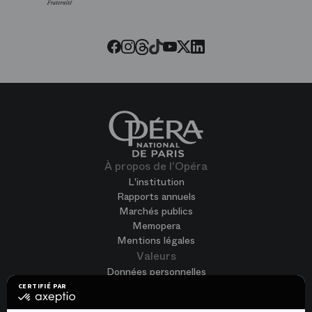
Threads
Tiktok
Facebook
Instagram
Youtube
LinkedIn
Twitter
À propos de l'Opéra
L'institution
Rapports annuels
Marchés publics
Memopera
Mentions légales
Valeurs
Données personnelles
Accessibilité
CERTIFIÉ PAR
certifié
CGV
par