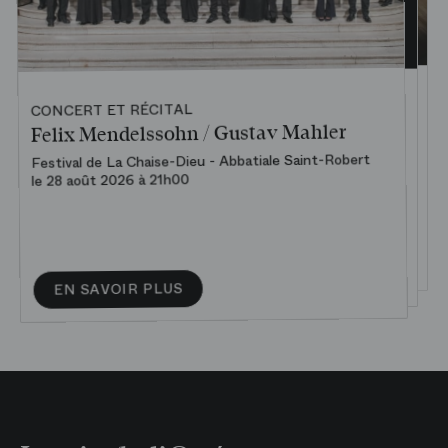
CONCERT ET RÉCITAL DE L'ACADÉMIE
CONCERT ET RÉCITAL
CONCERT ET RÉCITAL
Concert d’ouverture de la saison
Au Bord de l’eau
Felix Mendelssohn / Gustav Mahler
Académie
Midi musical
Festival de La Chaise-Dieu - Abbatiale Saint-Robert
Artistes de l’Académie
le 28 août 2026 à 21h00
Palais Garnier
Amphithéâtre Olivier Messiaen
le 20 septembre 2026 à 12h00
le 24 septembre 2026 à 20h00
RÉSERVER
EN SAVOIR PLUS
EN SAVOIR PLUS