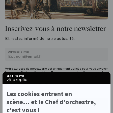
Inscrivez-vous à notre newsletter
Et restez informé de notre actualité.
Adresse e-mail
Votre adresse de messagerie est uniquement utilisée pour vous envoyer
les lettres d’information et/ou offres promotionnelles. Vous pouvez à
tout moment utiliser le lien de désabonnement intégré à tous nos
CERTIFIÉ PAR
certifié
emailings.
par
En savoir plus sur la gestion de
vos données et vos droits.
Axeptio
-
Les cookies entrent en
En
savoir
scène... et le Chef d'orchestre,
plus
S’INSCRIRE
sur
c'est vous !
Axeptio