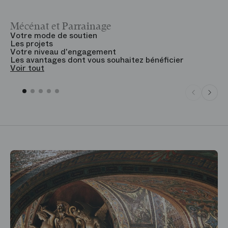
Mécénat et Parrainage
V
Votre mode de soutien
L
Les projets
B
Votre niveau d'engagement
V
Les avantages dont vous souhaitez bénéficier
V
Voir tout