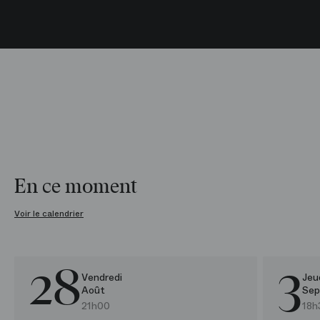
En ce moment
Voir le calendrier
28
3
Felix Mendelssohn /​ Gustav Mahler
Concert et Récital
Toï toï 
Rencon
Vendredi
Jeu
Août
Sep
21h00
18h