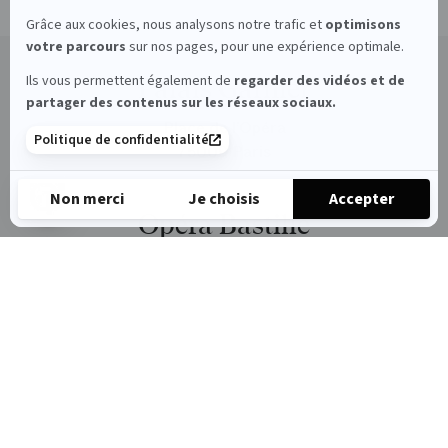
Grâce aux cookies, nous analysons notre trafic et
optimisons
votre parcours
sur nos pages, pour une expérience optimale.
Ils vous permettent également de
regarder des vidéos et de
Palais Garnier
partager des contenus sur les réseaux sociaux.
Place de l’Opéra
Politique de confidentialité
75009 Paris
Non merci
Je choisis
Accepter
Opéra Bastille
Axeptio consent
Plateforme de Gestion du Consentement : Personnalisez vos 
Place de la Bastille
Notre plateforme vous permet d'adapter et de gérer vos paramè
RETOUR
75012 Paris
Arop
PAR DATE
les
amis
de
l’Opéra