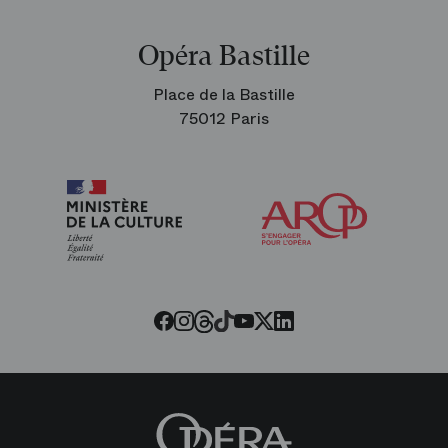
Opéra Bastille
Place de la Bastille
75012 Paris
Arop
les
amis
de
l’Opéra
Threads
Tiktok
Facebook
Instagram
Youtube
LinkedIn
Twitter