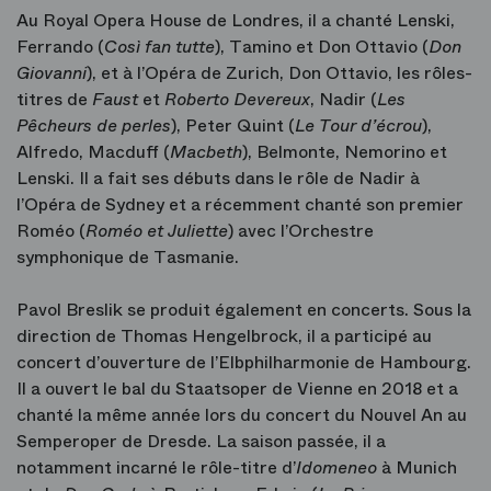
Au Royal Opera House de Londres, il a chanté Lenski,
Ferrando (
Così fan tutte
), Tamino et Don Ottavio (
Don
Giovanni
), et à l’Opéra de Zurich, Don Ottavio, les rôles-
titres de
Faust
et
Roberto Devereux
, Nadir (
Les
Pêcheurs de perles
), Peter Quint (
Le Tour d’écrou
),
Alfredo, Macduff (
Macbeth
), Belmonte, Nemorino et
Lenski. Il a fait ses débuts dans le rôle de Nadir à
l’Opéra de Sydney et a récemment chanté son premier
Roméo (
Roméo et Juliette
) avec l’Orchestre
symphonique de Tasmanie.
Pavol Breslik se produit également en concerts. Sous la
direction de Thomas Hengelbrock, il a participé au
concert d’ouverture de l’Elbphilharmonie de Hambourg.
Il a ouvert le bal du Staatsoper de Vienne en 2018 et a
chanté la même année lors du concert du Nouvel An au
Semperoper de Dresde. La saison passée, il a
notamment incarné le rôle-titre d’
Idomeneo
à Munich