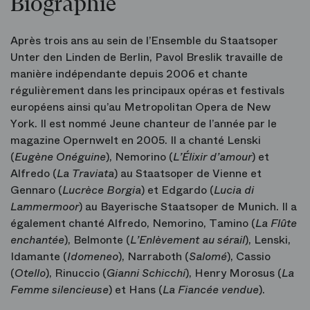
Biographie
Après trois ans au sein de l’Ensemble du Staatsoper
Unter den Linden de Berlin, Pavol Breslik travaille de
manière indépendante depuis 2006 et chante
régulièrement dans les principaux opéras et festivals
européens ainsi qu’au Metropolitan Opera de New
York. Il est nommé Jeune chanteur de l’année par le
magazine Opernwelt en 2005. Il a chanté Lenski
(
Eugène Onéguine
), Nemorino (
L’Élixir d’amour
) et
Alfredo (
La Traviata
) au Staatsoper de Vienne et
Gennaro (
Lucrèce Borgia
) et Edgardo (
Lucia di
Lammermoor
) au Bayerische Staatsoper de Munich. Il a
également chanté Alfredo, Nemorino, Tamino (
La Flûte
enchantée
), Belmonte (
L’Enlèvement au sérail
), Lenski,
Idamante (
Idomeneo
), Narraboth (
Salomé
), Cassio
(
Otello
), Rinuccio (
Gianni Schicchi
), Henry Morosus (
La
Femme silencieuse
) et Hans (
La Fiancée vendue
).