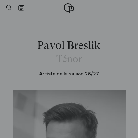
Accueil
Rechercher
Calendrier
-
Opéra
national
de
Paris
Pavol Breslik
Ténor
Artiste de la saison 26/27