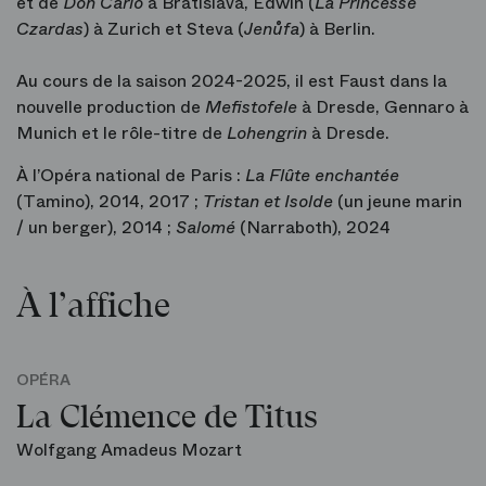
et de
Don Carlo
à Bratislava, Edwin (
La Princesse
Czardas
) à Zurich et Steva (
Jenůfa
) à Berlin.
Au cours de la saison 2024-2025, il est Faust dans la
nouvelle production de
Mefistofele
à Dresde, Gennaro à
Munich et le rôle-titre de
Lohengrin
à Dresde.
À l’Opéra national de Paris :
La Flûte enchantée
(Tamino), 2014, 2017 ;
Tristan et Isolde
(un jeune marin
/ un berger), 2014 ;
Salomé
(Narraboth), 2024
À l’affiche
OPÉRA
La Clémence de Titus
Wolfgang Amadeus Mozart