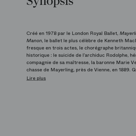
Synopsis
Créé en 1978 par le London Royal Ballet,
Mayerl
Manon
, le ballet le plus célèbre de Kenneth Ma
fresque en trois actes, le chorégraphe britanniq
historique : le suicide de l’archiduc Rodolphe, hé
compagnie de sa maîtresse, la baronne Marie Vet
chasse de Mayerling, près de Vienne, en 1889. Qu
fils de l’empereur François‑Joseph Ier et de Siss
Lire plus
MacMillan s’attache à décortiquer les pressions 
personnelles à l’œuvre en alternant scènes gran
par la musique romantique de Franz Liszt, sa c
virtuosité, qui offre l’un des rôles masculins les
traduit magistralement les émotions de perso
l’Histoire.