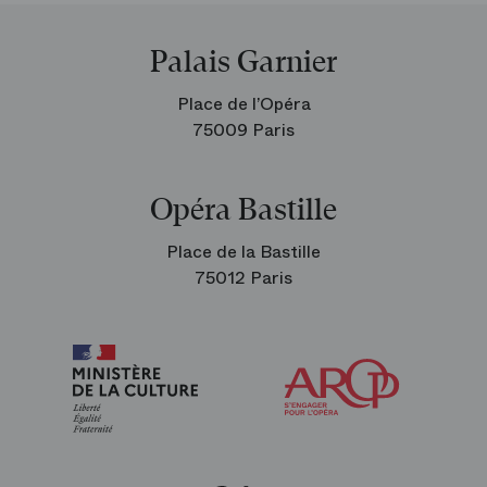
Palais Garnier
Place de l’Opéra
75009 Paris
Opéra Bastille
Place de la Bastille
75012 Paris
Arop
les
amis
de
l’Opéra