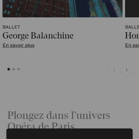
BALLET
BALL
George Balanchine
Hom
En savoir plus
En sav
Plongez dans l’univers
Opéra de Paris