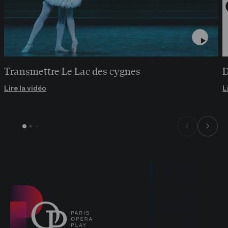
Transmettre Le Lac des cygnes
D
Lire la vidéo
L