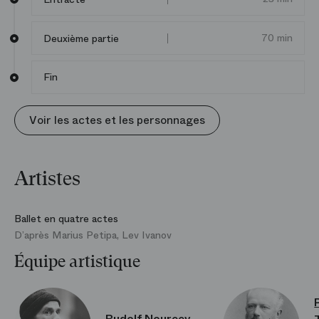
et ses rêves, et éclaire d’une profondeur désespérée
le rêve poétique de Tchaïkovski.
70 min
Deuxième partie
Fin
Voir les actes et les personnages
Artistes
Ballet en quatre actes
D’après Marius Petipa, Lev Ivanov
Équipe artistique
Rudolf Noureev