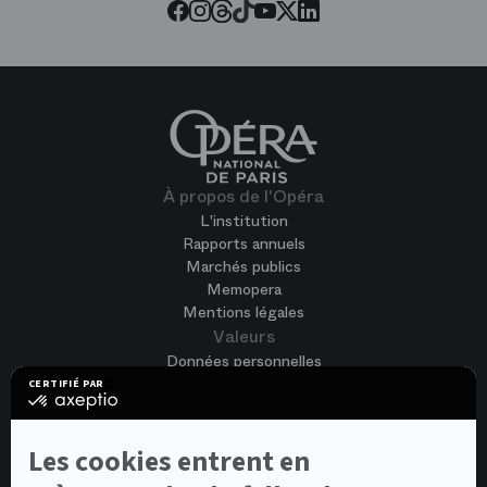
Threads
Tiktok
Facebook
Instagram
Youtube
LinkedIn
Twitter
À propos de l'Opéra
L'institution
Rapports annuels
Marchés publics
Memopera
Mentions légales
Valeurs
Données personnelles
Accessibilité
CERTIFIÉ PAR
certifié
CGV
par
Cookies
Axeptio
-
Les cookies entrent en
Nous rejoindre
En
Offres d'emploi
savoir