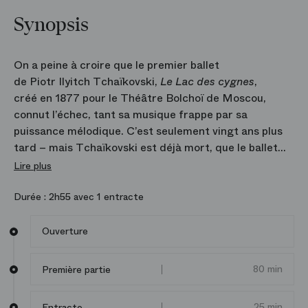
Synopsis
On a peine à croire que le premier ballet
de Piotr Ilyitch Tchaïkovski,
Le Lac des cygnes
,
créé en 1877 pour le Théâtre Bolchoï de Moscou,
connut l’échec, tant sa musique frappe par sa
puissance mélodique. C’est seulement vingt ans plus
tard – mais Tchaïkovski est déjà mort, que le ballet
s’impose sur scène dans la chorégraphie de Marius
Lire plus
Petipa et de Lev Ivanov. Près de cent ans après,
Rudolf Noureev rebat les cartes en donnant sa propre
Durée :
2h55 avec 1 entracte
lecture chorégraphique à cette histoire impossible
entre le prince Siegfried et Odette, une femme
Ouverture
transformée en cygne par le sorcier Rothbart.
En créant en 1984 sa version pour le Ballet de l’Opéra
80 min
Première partie
de Paris, Rudolf Noureev donne plus de relief
à la psychologie du prince, déchiré entre son devoir
25 min
Entracte