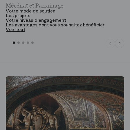
Mécénat et Parrainage
V
Votre mode de soutien
L
Les projets
B
Votre niveau d'engagement
V
Les avantages dont vous souhaitez bénéficier
V
Voir tout