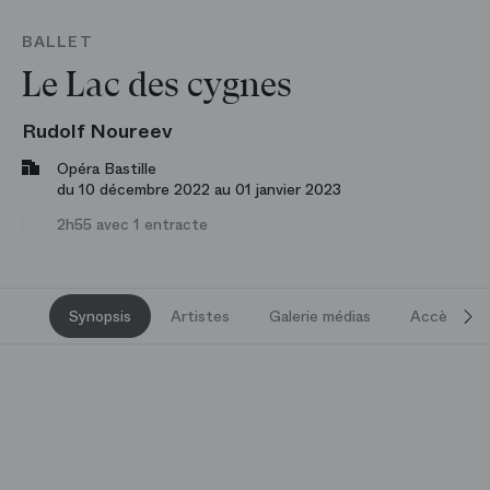
BALLET
Le Lac des cygnes
Rudolf Noureev
Opéra Bastille
du 10 décembre 2022 au 01 janvier 2023
2h55 avec 1 entracte
Synopsis
Artistes
Galerie médias
Accès et s