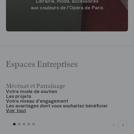
Librairie, mode, accessoires
aux couleurs de l'Opéra de Paris
Espaces Entreprises
Mécénat et Parrainage
V
Votre mode de soutien
L
Les projets
B
Votre niveau d'engagement
V
Les avantages dont vous souhaitez bénéficier
V
Voir tout