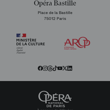
Opéra Bastille
Place de la Bastille
75012 Paris
Arop
les
amis
de
l’Opéra
Threads
Tiktok
Facebook
Instagram
Youtube
LinkedIn
Twitter