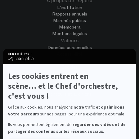
À propos de l'Opéra
L'institution
Rapports annuels
Marchés publics
Memopera
Mentions légales
Valeurs
Données personnelles
Accessibilité
CERTIFIÉ PAR
certifié
CGV
par
Cookies
Axeptio
-
Nous rejoindre
Les cookies entrent en
En
Offres d'emploi
savoir
scène... et le Chef d'orchestre,
Candidature spontanée
plus
sur
c'est vous !
Concours et auditions
Axeptio
Voir tout
Contacts
Grâce aux cookies, nous analysons notre trafic et
optimisons
votre parcours
sur nos pages, pour une expérience optimale.
Contacts spectateurs et visiteurs
Contact presse
Ils vous permettent également de
regarder des vidéos et de
Médiateur de la consommation
partager des contenus sur les réseaux sociaux.
Newsletter