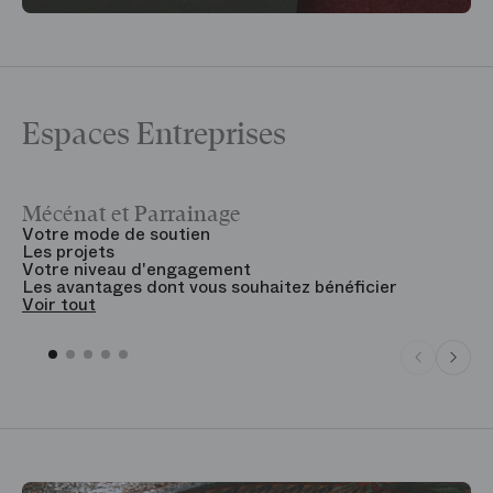
Espaces Entreprises
Mécénat et Parrainage
V
Votre mode de soutien
L
Les projets
B
Votre niveau d'engagement
V
Les avantages dont vous souhaitez bénéficier
V
Voir tout