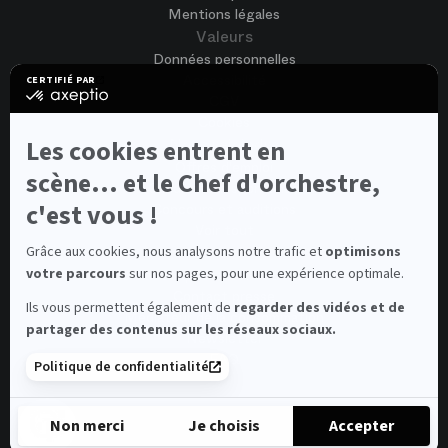
Mentions légales
Valeurs
Données personnelles
Accessibilité
CERTIFIÉ PAR
certifié
CGV
par
Cookies
Axeptio
-
Les cookies entrent en
Nous rejoindre
En
Offres d'emploi
savoir
scène... et le Chef d'orchestre,
Candidature spontanée
plus
sur
c'est vous !
Concours et auditions
Axeptio
Voir tout
Contacts
Grâce aux cookies, nous analysons notre trafic et
optimisons
votre parcours
sur nos pages, pour une expérience optimale.
Contacts spectateurs et visiteurs
Contact presse
Ils vous permettent également de
regarder des vidéos et de
Médiateur de la consommation
partager des contenus sur les réseaux sociaux.
Newsletter
FAQ
Politique de confidentialité
© 2026 – Opéra national de Paris
Non merci
Je choisis
Accepter