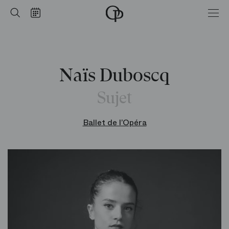
Accueil
Rechercher
Calendrier
-
Opéra
national
de
Paris
Naïs Duboscq
Sujet
Ballet de l’Opéra