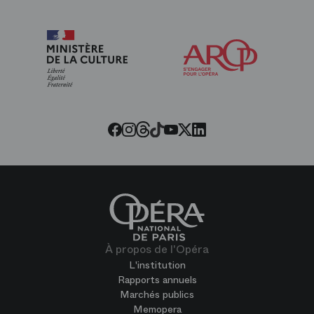
Arop
les
amis
de
l’Opéra
Threads
Tiktok
Facebook
Instagram
Youtube
LinkedIn
Twitter
À propos de l'Opéra
L'institution
Rapports annuels
Marchés publics
Memopera