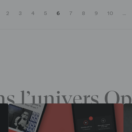
2
3
4
5
6
7
8
9
10
...
s l’univers Op