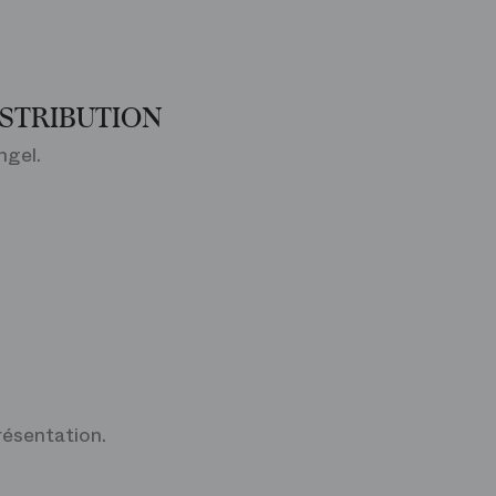
ISTRIBUTION
ngel.
résentation.