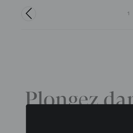
1
‹
Plongez dan