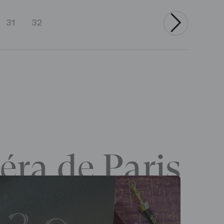
31
32
›
éra de Paris