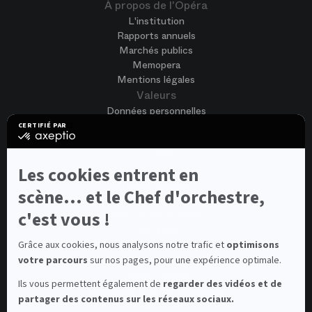
À propos de l'Opéra
L'institution
Rapports annuels
Marchés publics
Memopera
Mentions légales
Valeurs
Données personnelles
Accessibilité
CERTIFIÉ PAR
certifié
CGV
par
Cookies
Axeptio
-
Nous rejoindre
Les cookies entrent en
En
Offres d'emploi
savoir
scène... et le Chef d'orchestre,
Candidature spontanée
plus
sur
c'est vous !
Concours et auditions
Axeptio
Voir tout
Contacts
Grâce aux cookies, nous analysons notre trafic et
optimisons
votre parcours
sur nos pages, pour une expérience optimale.
Contacts spectateurs et visiteurs
Contact presse
Ils vous permettent également de
regarder des vidéos et de
Médiateur de la consommation
partager des contenus sur les réseaux sociaux.
Newsletter