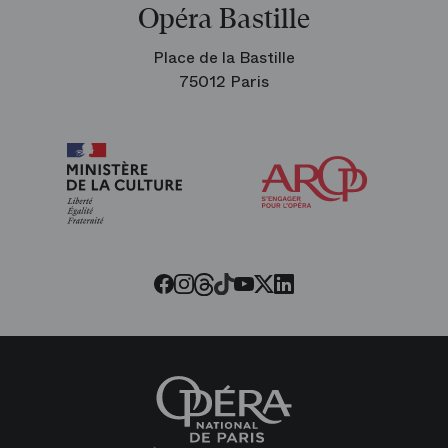
Opéra Bastille
Place de la Bastille
75012 Paris
Arop
les
amis
de
l’Opéra
Threads
Tiktok
Facebook
Instagram
Youtube
LinkedIn
Twitter