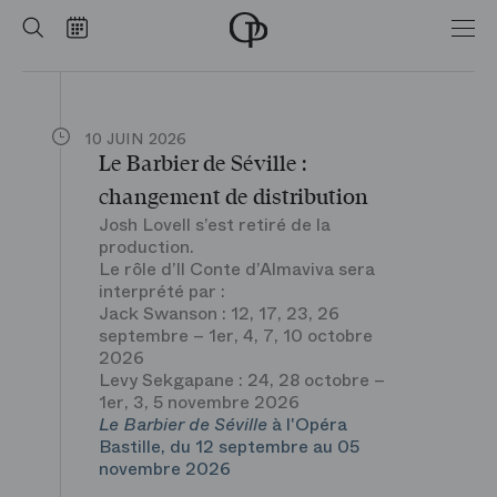
Accueil
LES BRÈVES
Rechercher
Calendrier
-
Opéra
national
de
Paris
10 JUIN 2026
Le Barbier de Séville :
changement de distribution
Josh Lovell s’est retiré de la
production.
Le rôle d’Il Conte d’Almaviva sera
interprété par :
Jack Swanson : 12, 17, 23, 26
septembre – 1er, 4, 7, 10 octobre
2026
Levy Sekgapane : 24, 28 octobre –
1er, 3, 5 novembre 2026
Le Barbier de Séville
à l'Opéra
Bastille, du 12 septembre au 05
novembre 2026