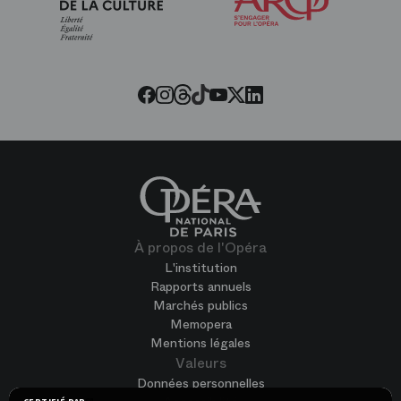
amis
de
l’Opéra
Threads
Tiktok
Facebook
Instagram
Youtube
LinkedIn
Twitter
À propos de l'Opéra
L'institution
Rapports annuels
Marchés publics
Memopera
Mentions légales
Valeurs
Données personnelles