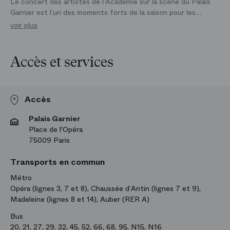
Le concert des artistes de l’Académie sur la scène du Palais
Zerlina
Garnier est l’un des moments forts de la saison pour les
chanteurs, pianistes et musiciens en résidence.
voir plus
Kseniia Proshina
Donna Anna
D
Accès et services
Accès
Palais Garnier
Place de l'Opéra
75009 Paris
Transports en commun
Métro
Opéra (lignes 3, 7 et 8), Chaussée d’Antin (lignes 7 et 9),
Madeleine (lignes 8 et 14), Auber (RER A)
Bus
20, 21, 27, 29, 32, 45, 52, 66, 68, 95, N15, N16