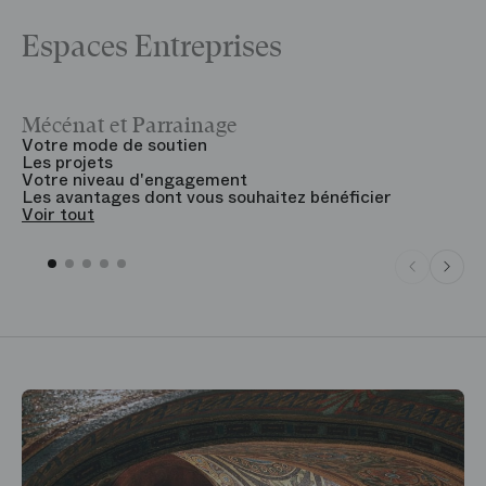
Espaces Entreprises
Mécénat et Parrainage
V
Votre mode de soutien
L
Les projets
B
Votre niveau d'engagement
V
Les avantages dont vous souhaitez bénéficier
V
Voir tout