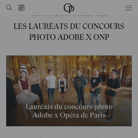
Accueil
Rechercher
Calendrier
COMMUNIQUÉ DU 11 JUILLET 2022
-
Opéra
national
LES LAURÉATS DU CONCOURS
de
Paris
PHOTO ADOBE X ONP