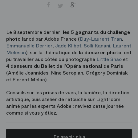
Facebook
Google
Twitter
+
Partager
Imprimer
par
courriel
Le 8 septembre dernier,
les 5 gagnants du challenge
photo
lancé par Adobe France (
Duy-Laurent Tran
,
Emmanuelle Derrier
,
Jade Klibet
,
Solli Kanani
,
Laurent
Melesan
), sur la thématique de
la danse en photo
, ont
pu travailler aux côtés du photographe
Little Shao
et
4 danseurs du Ballet de l’Opéra national de Paris
(Amélie Joannides, Nine Seropian, Grégory Dominiak
et Florent Melac).
Conseils sur les prises de vues, la lumière, la direction
artistique, puis atelier de retouche sur Lightroom
animé par les experts Adobe : revivez cette journée
comme si vous y étiez.
En savoir plus