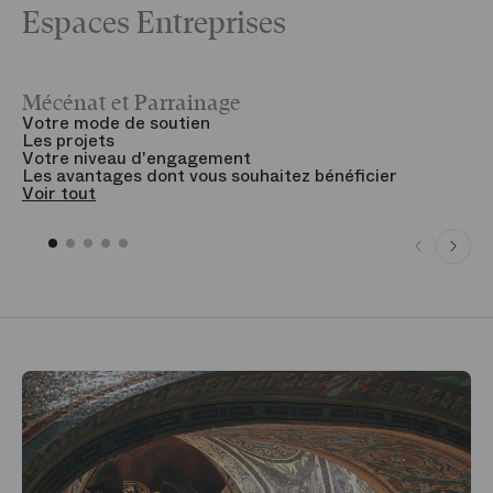
Espaces Entreprises
Mécénat et Parrainage
V
Votre mode de soutien
L
Les projets
B
Votre niveau d'engagement
V
Les avantages dont vous souhaitez bénéficier
V
Voir tout