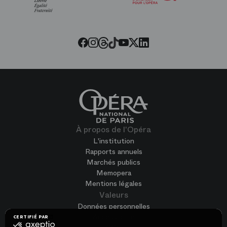
l’Opéra
Threads
Tiktok
Facebook
Instagram
Youtube
LinkedIn
Twitter
À propos de l'Opéra
L'institution
Rapports annuels
Marchés publics
Memopera
Mentions légales
Valeurs
Données personnelles
Accessibilité
CERTIFIÉ PAR
certifié