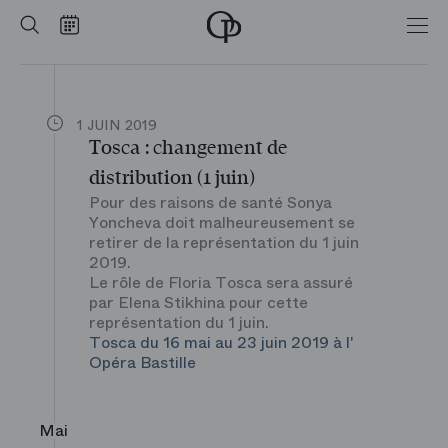
Accueil
LES BRÈVES
Rechercher
Calendrier
-
Opéra
national
de
Paris
1 JUIN 2019
Tosca : changement de
distribution (1 juin)
Pour des raisons de santé Sonya
Yoncheva doit malheureusement se
retirer de la représentation du 1 juin
2019.
Le rôle de Floria Tosca sera assuré
par Elena Stikhina pour cette
représentation du 1 juin.
Tosca du 16 mai au 23 juin 2019 à l'
Opéra Bastille
Mai