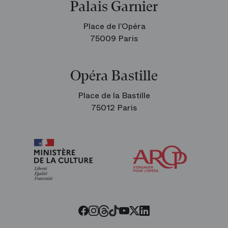
Palais Garnier
Place de l’Opéra
75009 Paris
Opéra Bastille
Place de la Bastille
75012 Paris
Arop
les
amis
de
l’Opéra
Threads
Tiktok
Facebook
Instagram
Youtube
LinkedIn
Twitter