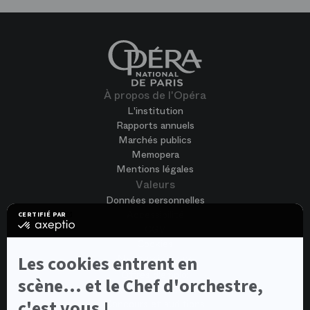
À propos de l'Opéra
L'institution
Rapports annuels
Marchés publics
Memopera
Mentions légales
Valeurs
Données personnelles
Accessibilité
CERTIFIÉ PAR
certifié
CGV
par
Cookies
Axeptio
-
Nous rejoindre
Les cookies entrent en
En
Offres d'emploi
savoir
scène... et le Chef d'orchestre,
Candidature spontanée
plus
sur
c'est vous !
Concours et auditions