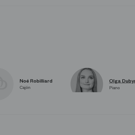
Noé Robilliard
Olga Duby
Cajón
Piano