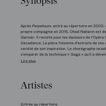
Synopsis
Après
Perpetuum
, entré au répertoire en 2000,
propre compagnie en 2015, Ohad Naharin est de 
Garnier. Il revisite pour les danseurs de l’Opéra
Decadance
. La pièce foisonne d’extraits de ses 
variété de son inspiration. Le chorégraphe israéli
s’emparer de la technique « Gaga » qu’il a dével
et la puissance explosive du geste, il les entraîne
Lire plus
virtuose et sensuelle, taillé sur le fil des émotion
Artistes
Entrée au répertoire