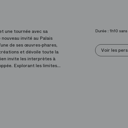
 et une tournée avec sa
Durée :
1h10 sans
nouveau invité au Palais
 l’une de ses œuvres‑phares,
Voir les per
créations et dévoile toute la
en invite les interprètes à
oppée. Explorant les limites
 dans un ballet à l’énergie
s.