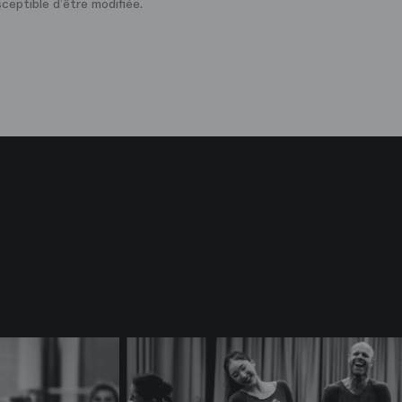
sceptible d’être modifiée.
Miho Fujii
Claire Gand
Danseurs
Danseurs
Héloïse Jocqueviel
Sofia Rosol
Danseurs
Danseurs
Pablo Legasa
Marc More
Danseurs
Danseurs