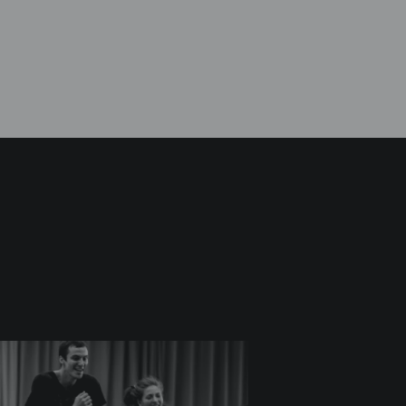
Marion Gautier de
olfi
Charnacé
Danseurs
ini
Seohoo Yun
Danseurs
au
Francesco Mura
Danseurs