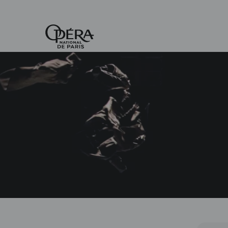
Accueil
-
Opéra
national
de
Paris