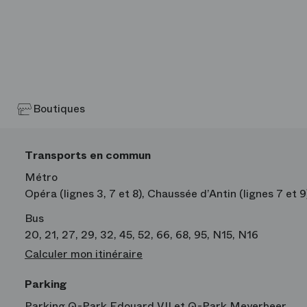
Boutiques
Transports en commun
Métro
Opéra (lignes 3, 7 et 8), Chaussée d’Antin (lignes 7 et 
Bus
20, 21, 27, 29, 32, 45, 52, 66, 68, 95, N15, N16
Calculer mon itinéraire
Parking
Parking Q-Park Edouard VII et Q-Park Meyerbeer