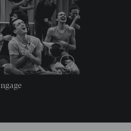
kes
Yvon Demol
Danseurs
rscher
Mickaël Lafon
Danseurs
ste
Giorgio Fourès
angage
Danseurs
ri