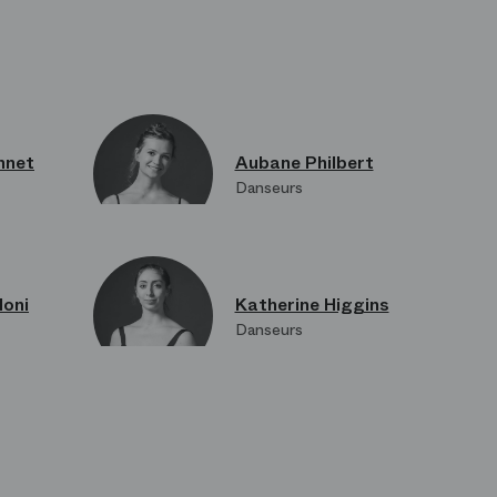
nnet
Aubane Philbert
Danseurs
loni
Katherine Higgins
Danseurs
Osmont
Camille de Bellefon
Danseurs