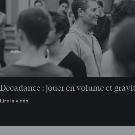
Nicolas Paul
Danseurs
Grégory Dominiak
Danseurs
Simon Le Borgne
Decadance : jouer en volume et gravi
Danseurs
Lire la vidéo
Julien Guillemard
Danseurs