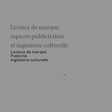
Licence de marque,
Galas
La matinée 
espaces publicitaires
Le Gala d'ou
des grandes
et ingénierie culturelle
Voir tout
Licence de marque
Publicité
Ingénierie culturelle