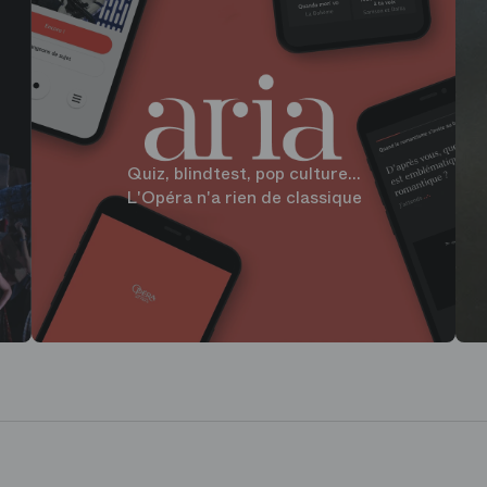
Quiz, blindtest, pop culture...
L'Opéra n'a rien de classique