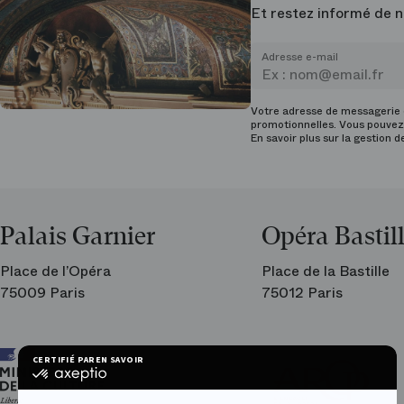
Et restez informé de n
Adresse e-mail
Votre adresse de messagerie e
promotionnelles. Vous pouvez 
En savoir plus sur la gestion 
Palais Garnier
Opéra Bastil
Place de l’Opéra
Place de la Bastille
75009 Paris
75012 Paris
Ar
CERTIFIÉ PAR
EN SAVOIR PLUS SUR
les
certifié
am
par
de
Axeptio