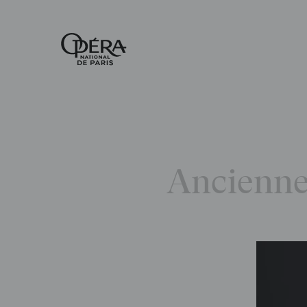
Accueil
-
Opéra
national
de
Paris
Ancienne 