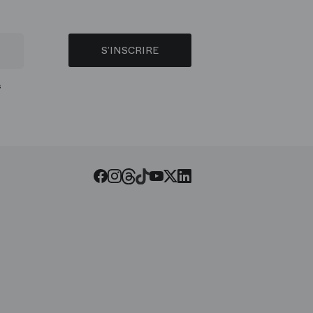
S’INSCRIRE
s
Threads
Tiktok
Facebook
Instagram
Youtube
LinkedIn
Twitter