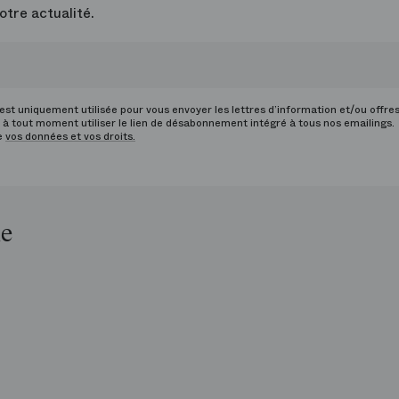
otre actualité.
st uniquement utilisée pour vous envoyer les lettres d’information et/ou offre
à tout moment utiliser le lien de désabonnement intégré à tous nos emailings.
de
vos données et vos droits.
le
op
is