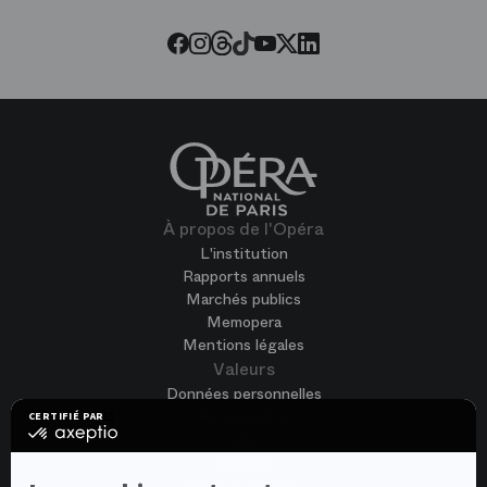
Threads
Tiktok
Facebook
Instagram
Youtube
LinkedIn
Twitter
À propos de l'Opéra
L'institution
Rapports annuels
Marchés publics
Memopera
Mentions légales
Valeurs
Données personnelles
Accessibilité
CERTIFIÉ PAR
certifié
CGV
par
Cookies
Axeptio
-
Nous rejoindre