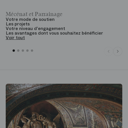
Mécénat et Parrainage
V
Votre mode de soutien
L
Les projets
B
Votre niveau d'engagement
V
Les avantages dont vous souhaitez bénéficier
V
Voir tout