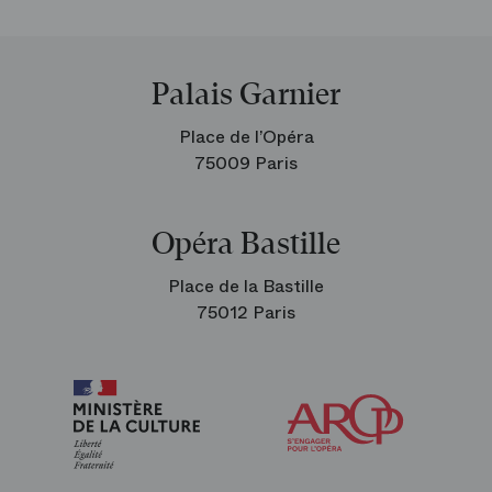
Palais Garnier
Place de l’Opéra
75009 Paris
Opéra Bastille
Place de la Bastille
75012 Paris
Arop
les
amis
de
l’Opéra