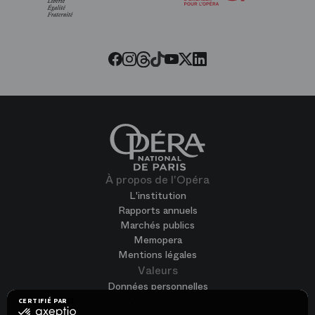
l’Opéra
Threads
Tiktok
Facebook
Instagram
Youtube
LinkedIn
Twitter
À propos de l'Opéra
L'institution
Rapports annuels
Marchés publics
Memopera
Mentions légales
Valeurs
Données personnelles
Accessibilité
CERTIFIÉ PAR
certifié