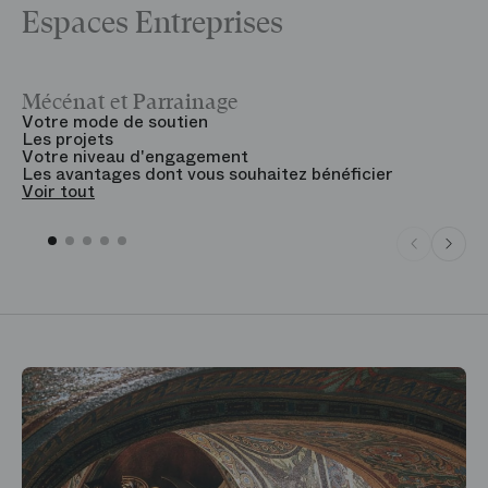
Espaces Entreprises
Mécénat et Parrainage
V
Votre mode de soutien
L
Les projets
B
Votre niveau d'engagement
V
Les avantages dont vous souhaitez bénéficier
V
Voir tout