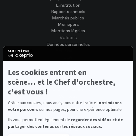
L'institution
Rapports annuels
Marchés publics
Memopera
Mentions légales
Valeurs
Données personnelles
Accessibilité
CERTIFIÉ PAR
certifié
CGV
par
Cookies
Axeptio
-
Les cookies entrent en
Nous rejoindre
En
Offres d'emploi
savoir
scène... et le Chef d'orchestre,
Candidature spontanée
plus
sur
c'est vous !
Concours et auditions
Axeptio
Voir tout
Contacts
Grâce aux cookies, nous analysons notre trafic et
optimisons
votre parcours
sur nos pages, pour une expérience optimale.
Contacts spectateurs et visiteurs
Contact presse
Ils vous permettent également de
regarder des vidéos et de
Médiateur de la consommation
partager des contenus sur les réseaux sociaux.
Newsletter
FAQ