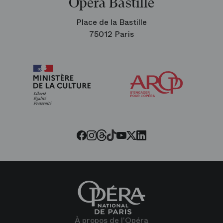
Opéra Bastille
Place de la Bastille
75012 Paris
Arop
les
amis
de
l’Opéra
Threads
Tiktok
Facebook
Instagram
Youtube
LinkedIn
Twitter
À propos de l'Opéra