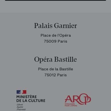
Palais Garnier
Place de l’Opéra
75009 Paris
Opéra Bastille
Place de la Bastille
75012 Paris
Arop
les
amis
de
l’Opéra