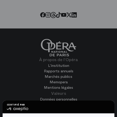
Threads
Tiktok
Facebook
Instagram
Youtube
LinkedIn
Twitter
À propos de l'Opéra
L'institution
Rapports annuels
Marchés publics
Memopera
Mentions légales
Valeurs
Données personnelles
Accessibilité
CERTIFIÉ PAR
certifié
CGV
par
Cookies
Axeptio