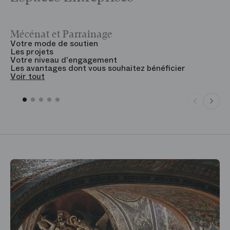
Mécénat et Parrainage
V
Votre mode de soutien
L
Les projets
B
Votre niveau d'engagement
V
Les avantages dont vous souhaitez bénéficier
V
Voir tout