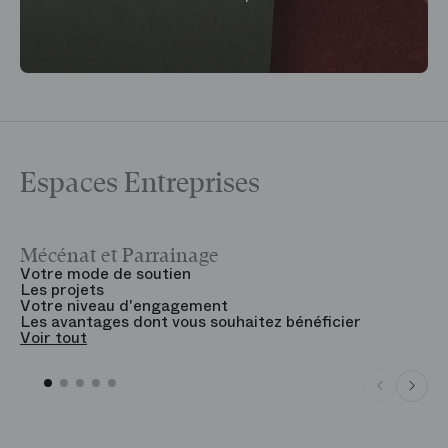
Espaces Entreprises
Mécénat et Parrainage
V
Votre mode de soutien
L
Les projets
B
Votre niveau d'engagement
V
Les avantages dont vous souhaitez bénéficier
V
Voir tout