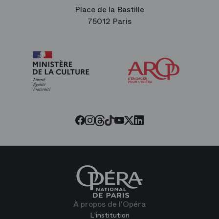
Place de la Bastille
75012 Paris
Arop
les
amis
de
l’Opéra
Threads
Tiktok
Facebook
Instagram
Youtube
LinkedIn
Twitter
À propos de l'Opéra
L'institution