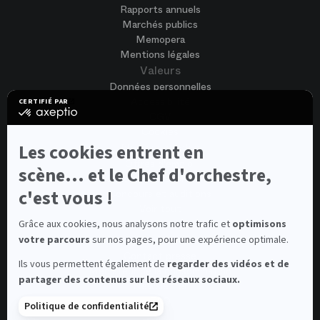
Rapports annuels
Marchés publics
Memopera
Mentions légales
Valeurs
Données personnelles
Accessibilité
CERTIFIÉ PAR
certifié
CGV
par
Cookies
Axeptio
-
Nous rejoindre
Les cookies entrent en
En
Offres d'emploi
savoir
scène... et le Chef d'orchestre,
Candidature spontanée
plus
sur
c'est vous !
Concours et auditions
Axeptio
Voir tout
Contacts
Grâce aux cookies, nous analysons notre trafic et
optimisons
votre parcours
sur nos pages, pour une expérience optimale.
Contacts spectateurs et visiteurs
Contact presse
Ils vous permettent également de
regarder des vidéos et de
Médiateur de la consommation
partager des contenus sur les réseaux sociaux.
Newsletter
FAQ
Politique de confidentialité