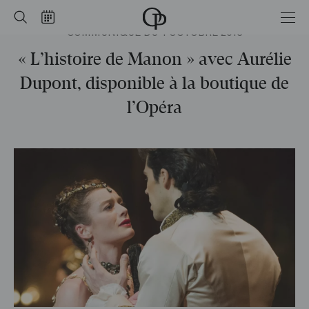
Accueil
Rechercher
Calendrier
COMMUNIQUÉ DU 4 OCTOBRE 2016
-
Opéra
national
« L’histoire de Manon » avec Aurélie
de
Paris
Dupont, disponible à la boutique de
l’Opéra