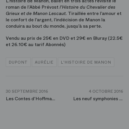
L’histoire de Manon, ballet en trois actes revisite le
roman de l’Abbé Prévost
l’Histoire du Chevalier des
Grieux et de Manon Lescaut
. Tiraillée entre l’amour et
le confort de l’argent, l’indécision de Manon la
conduira au bout du monde, jusqu’à sa perte.
Vendu au prix de 25€ en DVD et 29€ en Bluray (22.5€
et 26.10€ au tarif Abonnés)
DUPONT
AURÉLIE
L'HISTOIRE DE MANON
30 SEPTEMBRE 2016
4 OCTOBRE 2016
Les Contes d'Hoffmann - Message de Jonas Kaufmann
Les neuf symphonies de Beethoven dirigées par Philippe Jordan, en coffret DVD