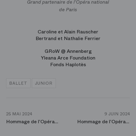
Grand partenaire de l'Opéra national
de Paris
Caroline et Alain Rauscher
Bertrand et Nathalie Ferrier
GRoW @ Annenberg
Yleana Arce Foundation
Fonds Haplotès
BALLET
JUNIOR
25 MAI 2024
9 JUIN 2024
Hommage de l'Opéra de Paris à Hugues R. Gall, son directeur de 1995 à 2004
Hommage de l'Opéra de Paris à Éric Vu An