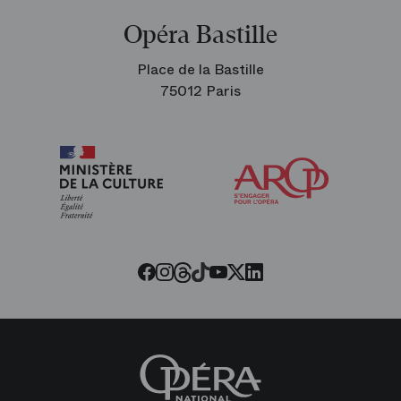
Opéra Bastille
Place de la Bastille
75012 Paris
Arop
les
amis
de
l’Opéra
Threads
Tiktok
Facebook
Instagram
Youtube
LinkedIn
Twitter