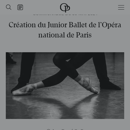
Accueil
Rechercher
Calendrier
COMMUNIQUÉ DU 30 MAI 2024
-
Opéra
national
Création du Junior Ballet de l’Opéra
de
Paris
national de Paris