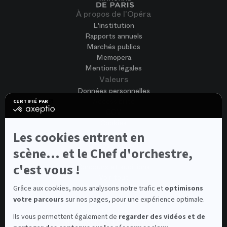
À propos de l'Opéra
L'institution
Rapports annuels
Marchés publics
Memopera
Mentions légales
Valeurs
Données personnelles
Accessibilité
CERTIFIÉ PAR
certifié
CGV
par
Cookies
Axeptio
-
Nous rejoindre
Les cookies entrent en
En
Offres d'emploi
savoir
scène... et le Chef d'orchestre,
Candidature spontanée
plus
sur
c'est vous !
Concours et auditions
Axeptio
Voir tout
Contacts
Grâce aux cookies, nous analysons notre trafic et
optimisons
votre parcours
sur nos pages, pour une expérience optimale.
Contacts spectateurs et visiteurs
Contact presse
Ils vous permettent également de
regarder des vidéos et de
Médiateur de la consommation