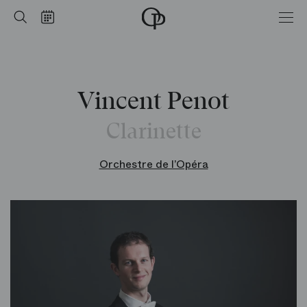
Accueil
Rechercher
Calendrier
-
Opéra
national
de
Paris
Vincent Penot
Clarinette
Orchestre de l’Opéra