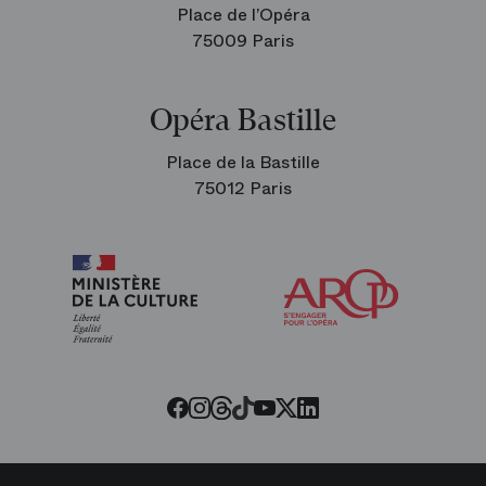
Place de l’Opéra
75009 Paris
Opéra Bastille
Place de la Bastille
75012 Paris
Arop
les
amis
de
l’Opéra
Threads
Tiktok
Facebook
Instagram
Youtube
LinkedIn
Twitter