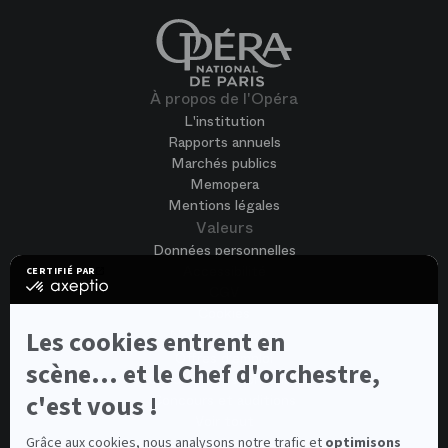
À propos de l'Opéra
L'institution
Rapports annuels
Marchés publics
Memopera
Mentions légales
Valeurs
Données personnelles
Accessibilité
CERTIFIÉ PAR
certifié
CGV
par
Cookies
Axeptio
-
Les cookies entrent en
Nous rejoindre
En
Offres d'emploi
savoir
scène... et le Chef d'orchestre,
Candidature spontanée
plus
sur
c'est vous !
Concours et auditions
Axeptio
Voir tout
Contacts
Grâce aux cookies, nous analysons notre trafic et
optimisons