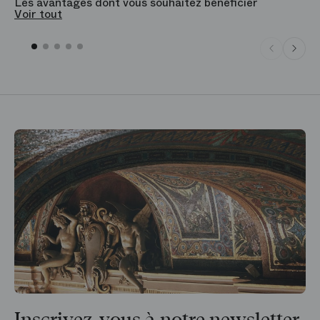
Les avantages dont vous souhaitez bénéficier
V
Voir tout