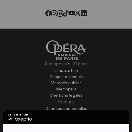
Threads
Tiktok
Facebook
Instagram
Youtube
LinkedIn
Twitter
À propos de l'Opéra
L'institution
Rapports annuels
Marchés publics
Memopera
Mentions légales
Valeurs
Données personnelles
Accessibilité
CERTIFIÉ PAR
certifié
CGV
par
Cookies
Axeptio