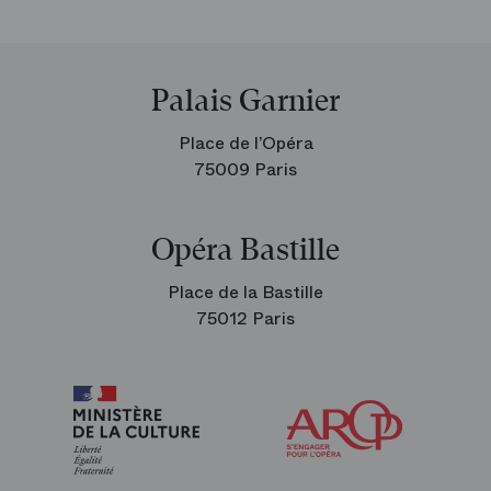
Palais Garnier
Place de l’Opéra
75009 Paris
Opéra Bastille
Place de la Bastille
75012 Paris
Arop
les
amis
de
l’Opéra