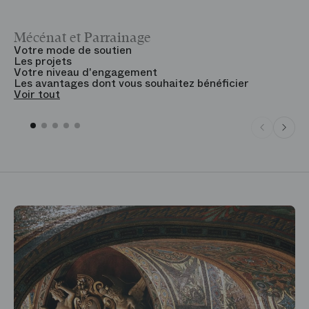
Mécénat et Parrainage
V
Votre mode de soutien
L
Les projets
B
Votre niveau d'engagement
V
Les avantages dont vous souhaitez bénéficier
V
Voir tout