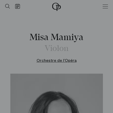
Accueil
Rechercher
Calendrier
-
Opéra
national
de
Paris
Misa Mamiya
Violon
Orchestre de l’Opéra