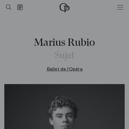
Accueil
Rechercher
Calendrier
-
Opéra
national
de
Paris
Marius Rubio
Sujet
Ballet de l’Opéra