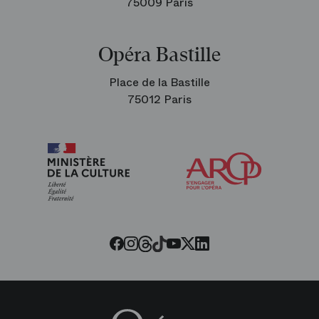
75009 Paris
Opéra Bastille
Place de la Bastille
75012 Paris
Arop
les
amis
de
l’Opéra
Threads
Tiktok
Facebook
Instagram
Youtube
LinkedIn
Twitter