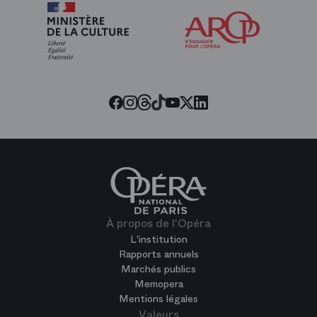
Arop
les
amis
de
l’Opéra
Threads
Tiktok
Facebook
Instagram
Youtube
LinkedIn
Twitter
À propos de l'Opéra
L'institution
Rapports annuels
Marchés publics
Memopera
Mentions légales
Valeurs