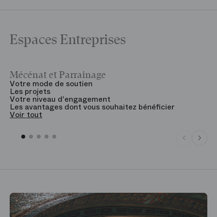
Espaces Entreprises
Mécénat et Parrainage
V
Votre mode de soutien
L
Les projets
B
Votre niveau d'engagement
V
Les avantages dont vous souhaitez bénéficier
V
Voir tout