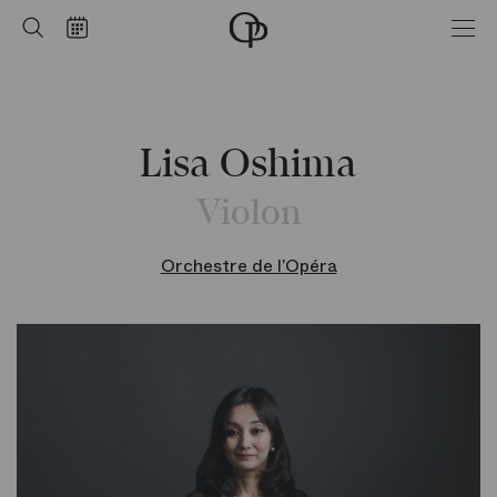
Accueil
Rechercher
Calendrier
-
Opéra
national
de
Paris
Lisa Oshima
Violon
Orchestre de l’Opéra