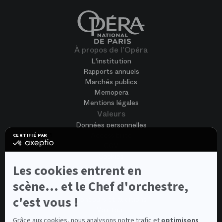
À propos de l'Opéra
L'institution
Rapports annuels
Marchés publics
Memopera
Mentions légales
Valeurs
Données personnelles
Accessibilité
CERTIFIÉ PAR
certifié
CGV
par
Cookies
Axeptio
-
Les cookies entrent en
Nous rejoindre
En
Offres d'emploi
savoir
scène... et le Chef d'orchestre,
Candidature spontanée
plus
sur
c'est vous !
Concours et auditions
Axeptio
Voir tout
Contacts
Grâce aux cookies, nous analysons notre trafic et
optimisons