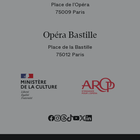
Place de l’Opéra
75009 Paris
Opéra Bastille
Place de la Bastille
75012 Paris
Arop
les
amis
de
l’Opéra
Threads
Tiktok
Facebook
Instagram
Youtube
LinkedIn
Twitter