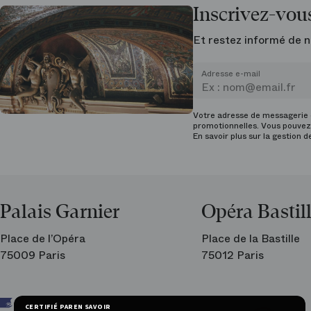
Inscrivez-vous
Et restez informé de n
Adresse e-mail
Votre adresse de messagerie e
promotionnelles. Vous pouvez 
En savoir plus sur la gestion 
Palais Garnier
Opéra Bastil
Place de l’Opéra
Place de la Bastille
75009 Paris
75012 Paris
Ar
CERTIFIÉ PAR
EN SAVOIR PLUS SUR