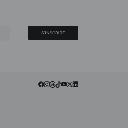
S’INSCRIRE
s
Threads
Tiktok
Facebook
Instagram
Youtube
LinkedIn
Twitter