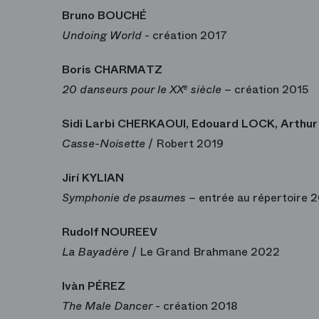
Bruno BOUCHÉ
Undoing World
- création 2017
Boris CHARMATZ
20 danseurs pour le XX
e
siècle
– création 2015
Sidi Larbi CHERKAOUI, Edouard LOCK, Arthur
Casse-Noisette
/ Robert 2019
Jirí KYLIAN
Symphonie de psaumes
– entrée au répertoire 
Rudolf NOUREEV
La Bayadère
/ Le Grand Brahmane 2022
Ivàn PÉREZ
The Male Dancer
- création 2018