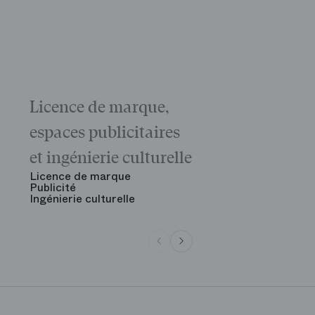
Licence de marque,
Galas
La matinée 
espaces publicitaires
Le Gala d'ou
des grandes
et ingénierie culturelle
Voir tout
Licence de marque
Publicité
Ingénierie culturelle