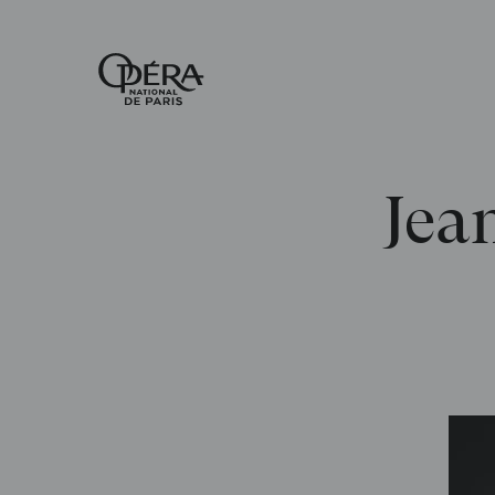
Accueil
-
Opéra
national
de
Paris
Jea