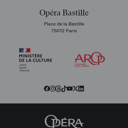
Opéra Bastille
Place de la Bastille
75012 Paris
Arop
les
amis
de
l’Opéra
Threads
Tiktok
Facebook
Instagram
Youtube
LinkedIn
Twitter